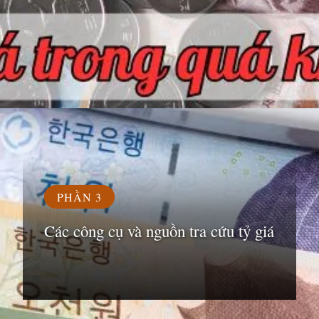
Đang mở
https://susach.edu.vn/1000-won-bang-bao-nhieu-tien-viet
PHẦN 3
Các công cụ và nguồn tra cứu tỷ giá