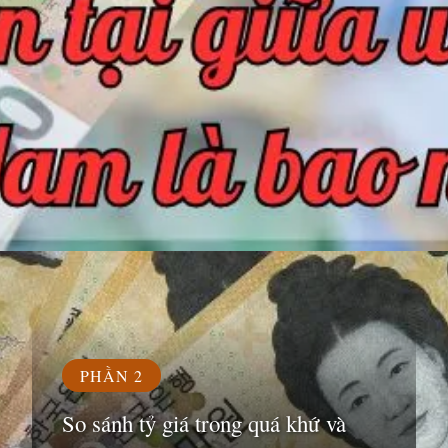
Đang mở
https://susach.edu.vn/1000-won-bang-bao-nhieu-tien-viet
PHẦN 2
So sánh tỷ giá trong quá khứ và