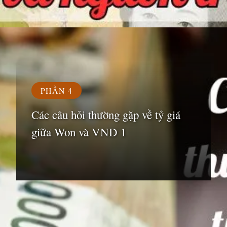
Đang mở
https://susach.edu.vn/1000-won-bang-bao-nhieu-tien-viet
PHẦN 4
Các câu hỏi thường gặp về tỷ giá
giữa Won và VND 1