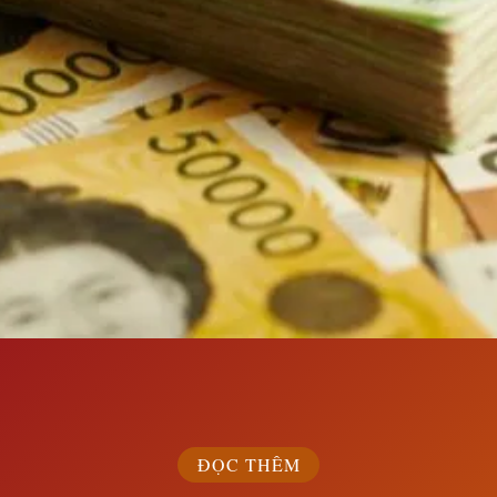
Đang mở
https://susach.edu.vn/1000-won-bang-bao-nhieu-tien-viet
ĐỌC THÊM