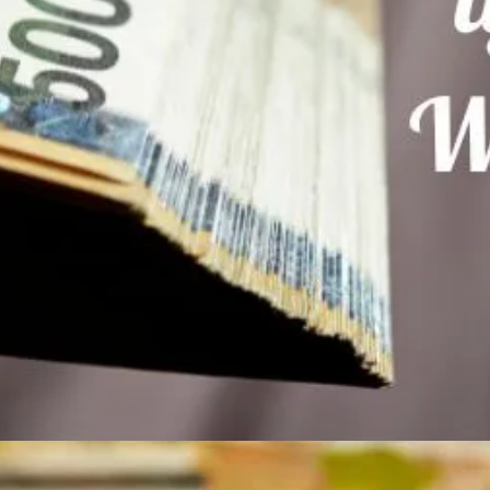
Đang mở
https://susach.edu.vn/1000-won-bang-bao-nhieu-tien-viet