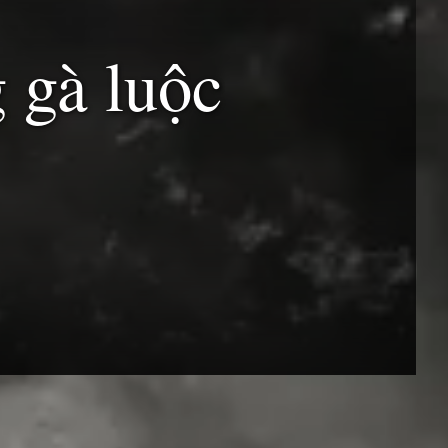
g gà luộc