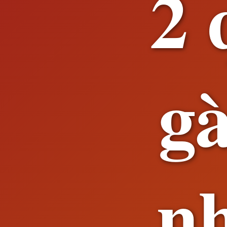
2 
gà
nh