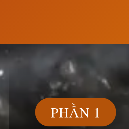
Đang mở
https://susach.edu.vn/2-qua-trung-ga-luoc-bao-nh
PHẦN 1