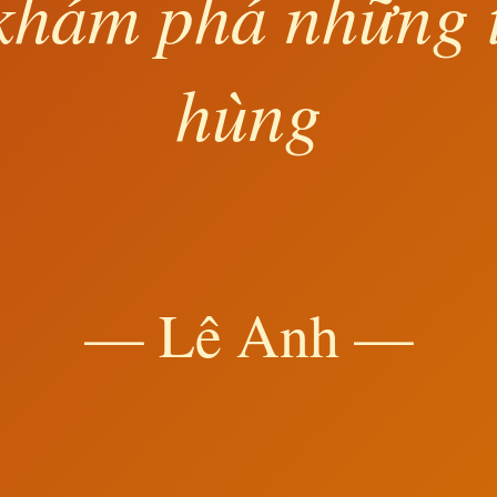
khám phá những 
hùng
— Lê Anh —