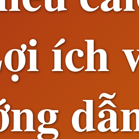
ợi ích 
ớng dẫn