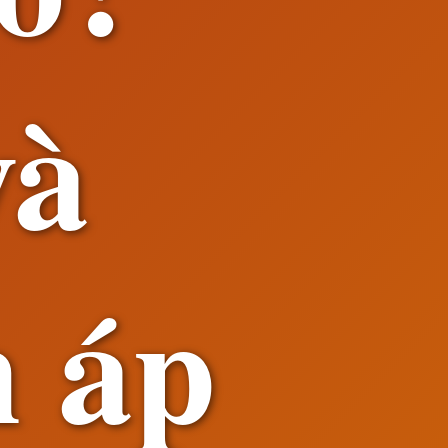
và
 áp