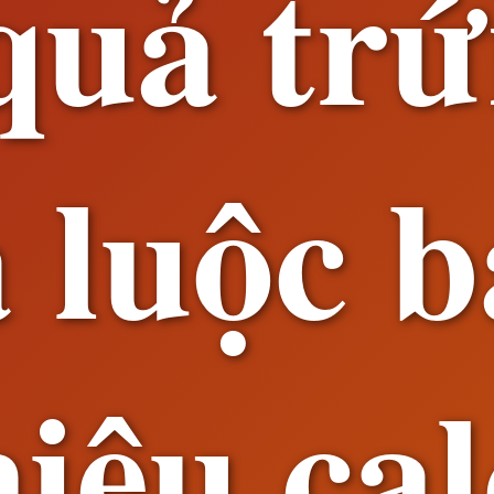
quả tr
 luộc 
iêu ca