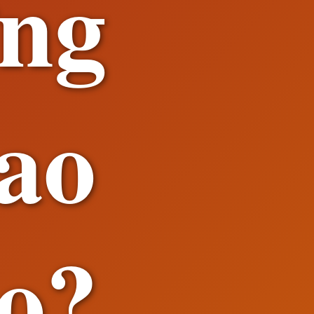
ứng
bao
lo?