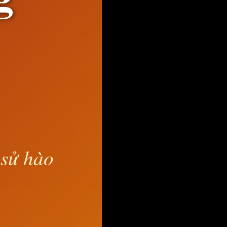
 sử hào