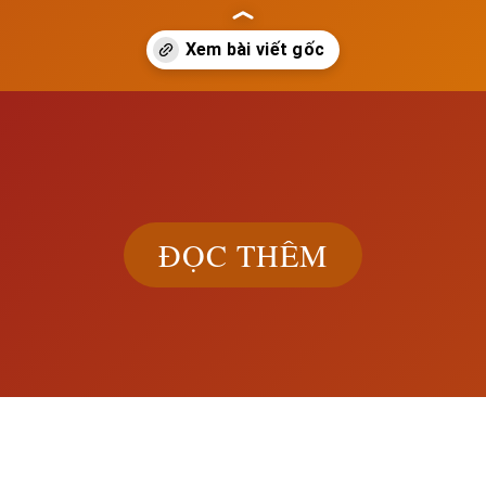
ch.edu.vn/ai-cap-thoi-ki-trung-vuong-quoc
ĐỌC THÊM
Khám phá đầ