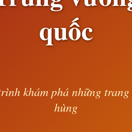
quốc
rình khám phá những trang
hùng