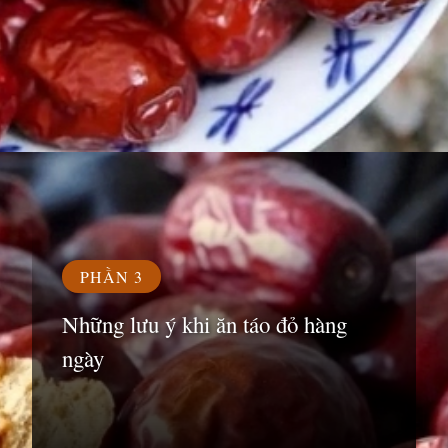
Đang mở
https://susach.edu.vn/an-bao-nhieu-tao-do-1-ngay
PHẦN 3
Những lưu ý khi ăn táo đỏ hàng
ngày