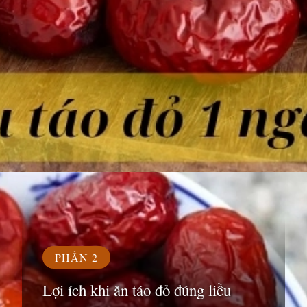
Đang mở
https://susach.edu.vn/an-bao-nhieu-tao-do-1-ngay
PHẦN 2
Lợi ích khi ăn táo đỏ đúng liều