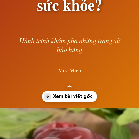
sức khỏe?
Hành trình khám phá những trang sử
hào hùng
— Mộc Miên —
Đang mở
https://susach.edu.vn/an-bao-nhieu-tao-do-1-ngay