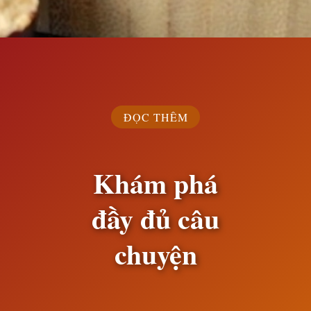
Đang mở
https://susach.edu.vn/an-bao-nhieu-tao-do-1-ngay
ĐỌC THÊM
Khám phá
đầy đủ câu
chuyện