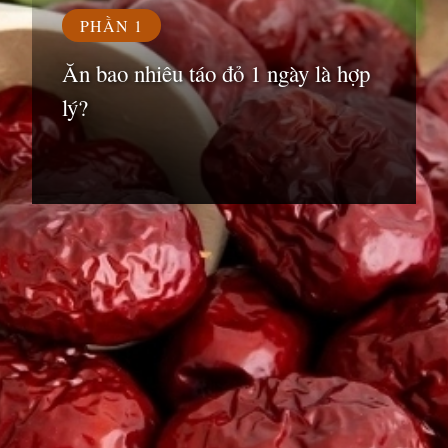
PHẦN 1
Ăn bao nhiêu táo đỏ 1 ngày là hợp
lý?