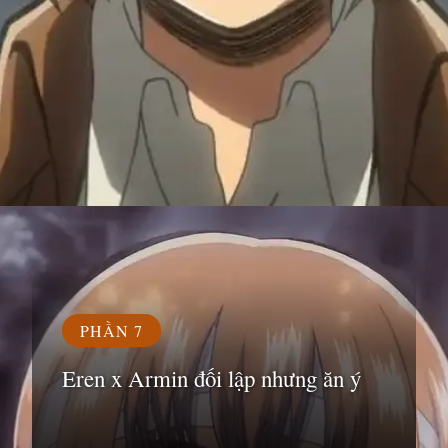
Đang mở
https://susach.edu.vn/armin
PHẦN 7
Eren x Armin đối lập nhưng ăn ý