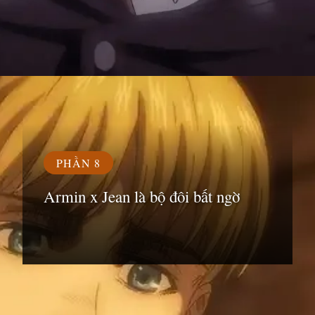
Đang mở
https://susach.edu.vn/armin
PHẦN 8
Armin x Jean là bộ đôi bất ngờ