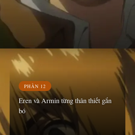
Đang mở
https://susach.edu.vn/armin
PHẦN 12
Eren và Armin từng thân thiết gắn
bó