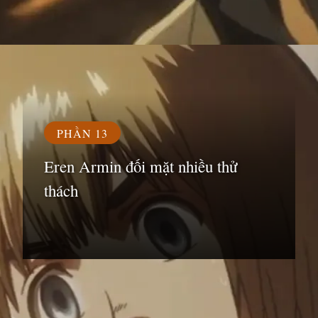
Đang mở
https://susach.edu.vn/armin
PHẦN 13
Eren Armin đối mặt nhiều thử
thách