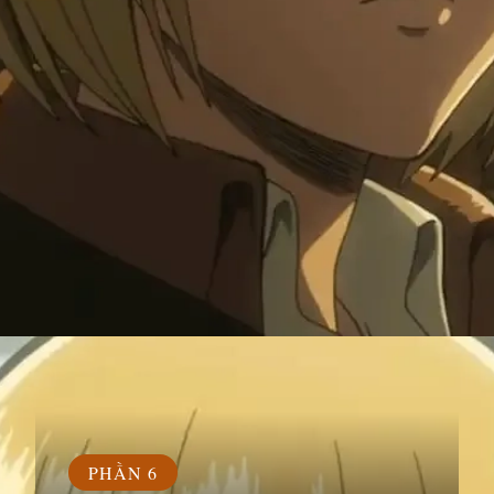
Đang mở
https://susach.edu.vn/armin
PHẦN 6