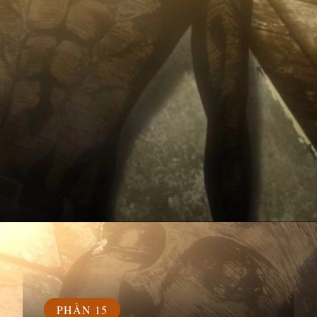
Đang mở
https://susach.edu.vn/armin
PHẦN 15