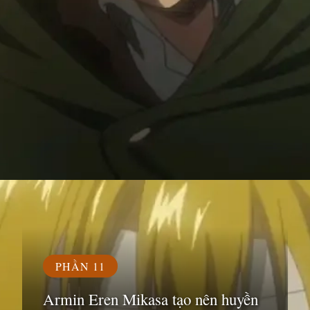
Đang mở
https://susach.edu.vn/armin
PHẦN 11
Armin Eren Mikasa tạo nên huyền