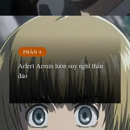
Đang mở
https://susach.edu.vn/armin
PHẦN 4
Arlert Armin luôn suy nghĩ thấu
đáo