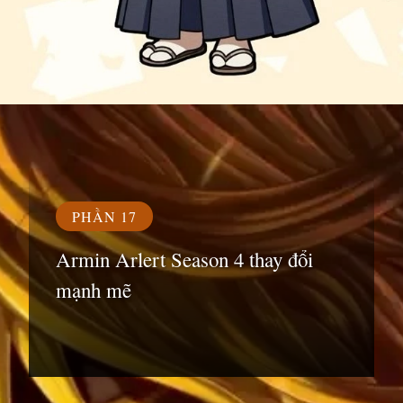
Đang mở
https://susach.edu.vn/armin
PHẦN 17
Armin Arlert Season 4 thay đổi
mạnh mẽ