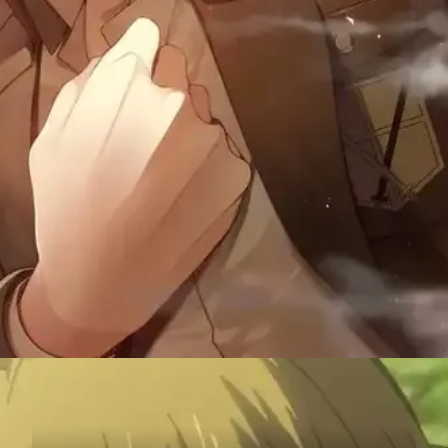
Đang mở
https://susach.edu.vn/armin