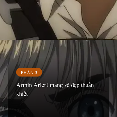
Đang mở
https://susach.edu.vn/armin
PHẦN 3
Armin Arlert mang vẻ đẹp thuần
khiết