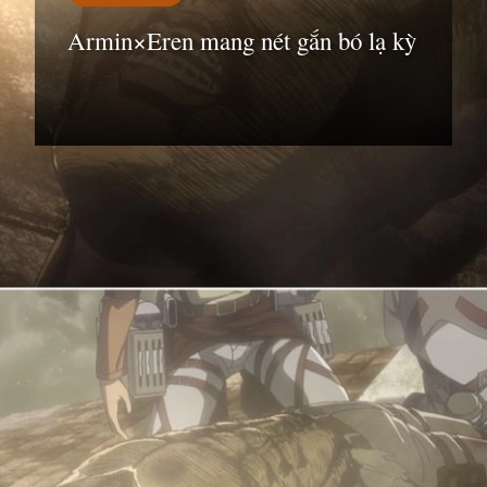
Armin×Eren mang nét gắn bó lạ kỳ