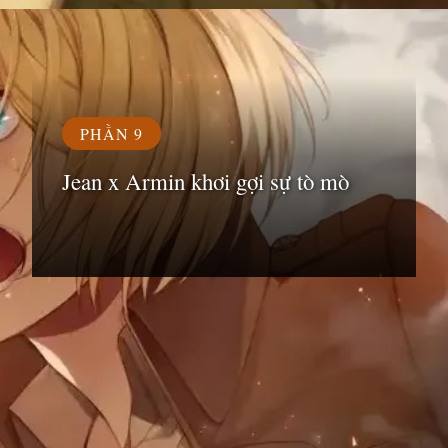
Đang mở
https://susach.edu.vn/armin
PHẦN 9
Jean x Armin khơi gợi sự tò mò