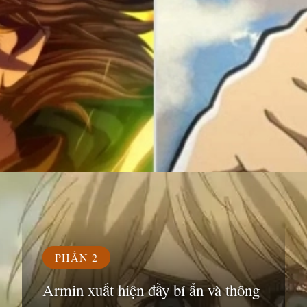
Đang mở
https://susach.edu.vn/armin
PHẦN 2
Armin xuất hiện đầy bí ẩn và thông