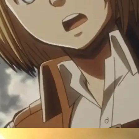
Đang mở
https://susach.edu.vn/armin