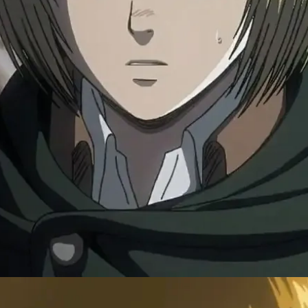
Đang mở
https://susach.edu.vn/armin