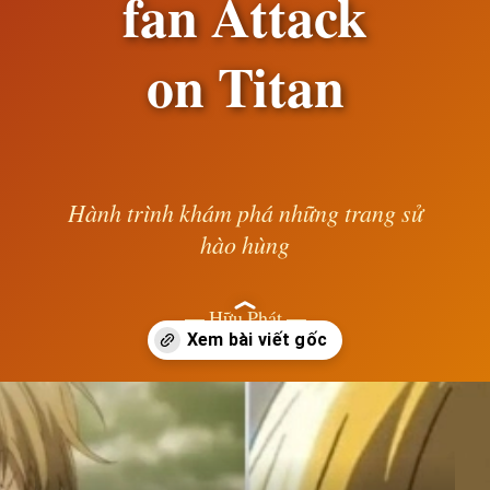
fan Attack
on Titan
Hành trình khám phá những trang sử
hào hùng
— Hữu Phát —
Đang mở
https://susach.edu.vn/armin