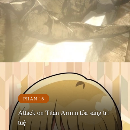
Đang mở
https://susach.edu.vn/armin
PHẦN 16
Attack on Titan Armin tỏa sáng trí
tuệ