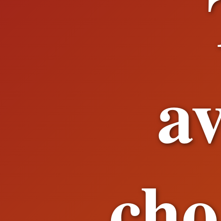
av
cho