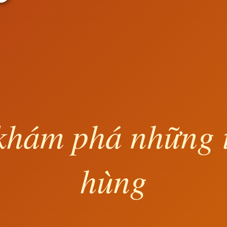
khám phá những 
hùng