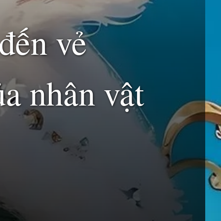
đến vẻ
ủa nhân vật