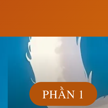
Đang mở
https://susach.edu.vn/avatar-cute
PHẦN 1