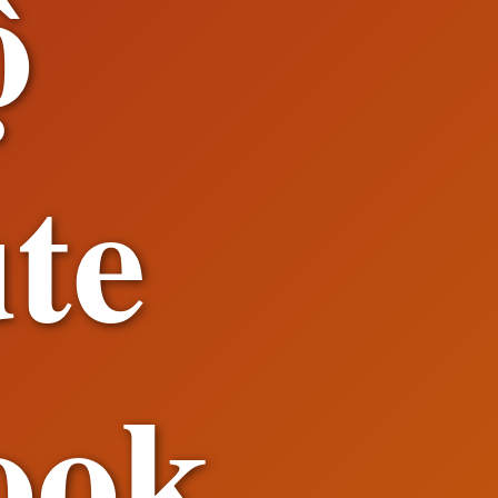
ộ
ute
ook,