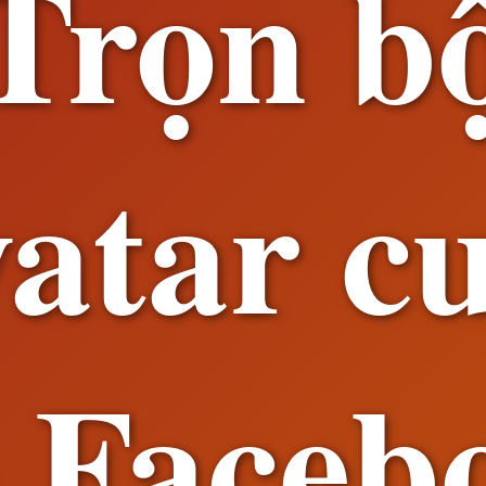
Trọn b
atar c
 Faceb