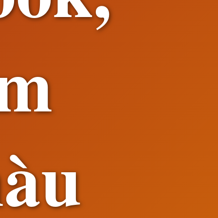
am
màu