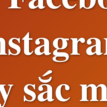
nstagr
y sắc 