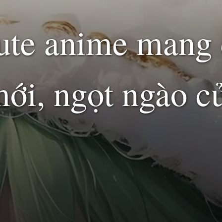
cute anime mang 
mới, ngọt ngào c