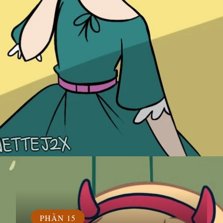
Đang mở
https://susach.edu.vn/avatar-hoat-hinh
PHẦN 15