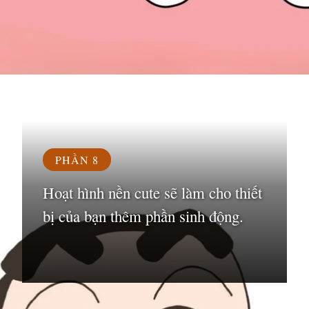
Đang mở
https://susach.edu.vn/avatar-hoat-hinh
PHẦN 8
Hoạt hình nền cute sẽ làm cho thiết
bị của bạn thêm phần sinh động.