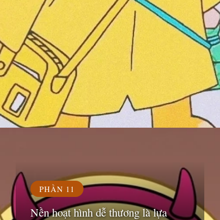
Đang mở
https://susach.edu.vn/avatar-hoat-hinh
PHẦN 11
Nền hoạt hình dễ thương là lựa