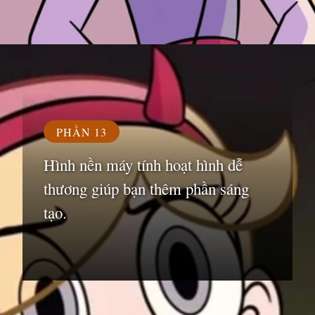
Đang mở
https://susach.edu.vn/avatar-hoat-hinh
PHẦN 13
Hình nền máy tính hoạt hình dễ
thương giúp bạn thêm phần sáng
tạo.