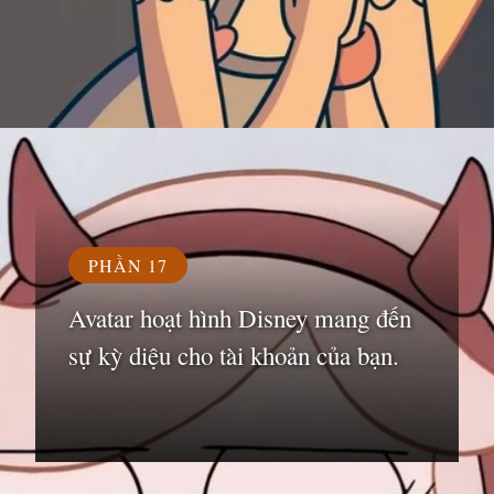
Đang mở
https://susach.edu.vn/avatar-hoat-hinh
PHẦN 17
Avatar hoạt hình Disney mang đến
sự kỳ diệu cho tài khoản của bạn.