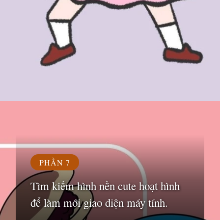
Đang mở
https://susach.edu.vn/avatar-hoat-hinh
PHẦN 7
Tìm kiếm hình nền cute hoạt hình
để làm mới giao diện máy tính.