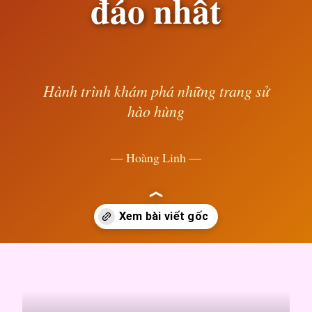
đáo nhất
Hành trình khám phá những trang sử
hào hùng
— Hoàng Linh —
Đang mở
https://susach.edu.vn/avatar-hoat-hinh