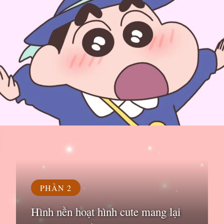
Đang mở
https://susach.edu.vn/avatar-hoat-hinh
PHẦN 2
Hình nền hoạt hình cute mang lại