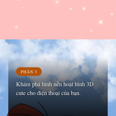
Đang mở
https://susach.edu.vn/avatar-hoat-hinh
PHẦN 3
Khám phá hình nền hoạt hình 3D
cute cho điện thoại của bạn.