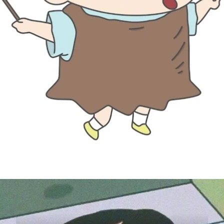
Đang mở
https://susach.edu.vn/avatar-hoat-hinh