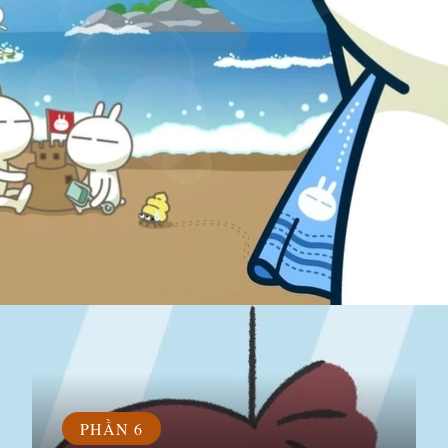
Đang mở
https://susach.edu.vn/avatar-hoat-hinh
PHẦN 6