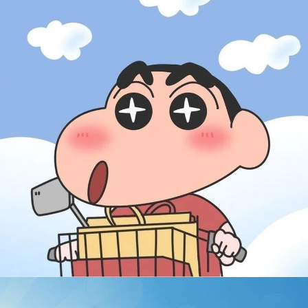
Đang mở
https://susach.edu.vn/avatar-hoat-hinh