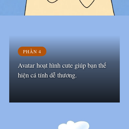
Đang mở
https://susach.edu.vn/avatar-hoat-hinh
PHẦN 4
Avatar hoạt hình cute giúp bạn thể
hiện cá tính dễ thương.