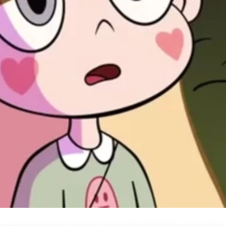
Đang mở
https://susach.edu.vn/avatar-hoat-hinh