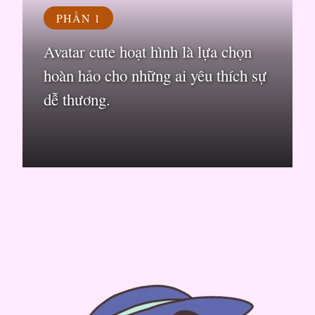
PHẦN 1
Avatar cute hoạt hình là lựa chọn
hoàn hảo cho những ai yêu thích sự
dễ thương.