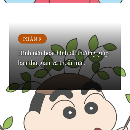
Đang mở
https://susach.edu.vn/avatar-hoat-hinh
PHẦN 9
Hình nền hoạt hình dễ thương giúp
bạn thư giãn và thoải mái.