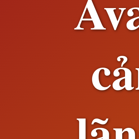
Av
cả
lã