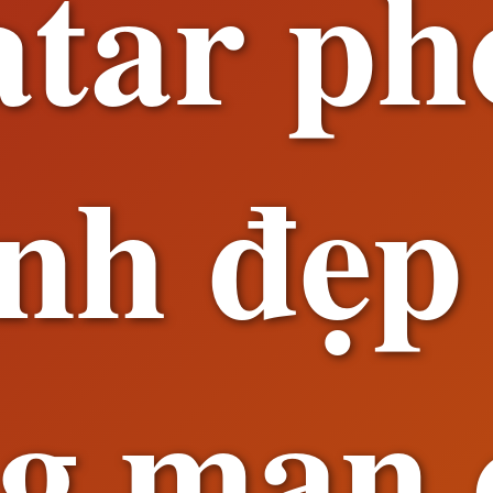
atar ph
nh đẹp
ng mạn 