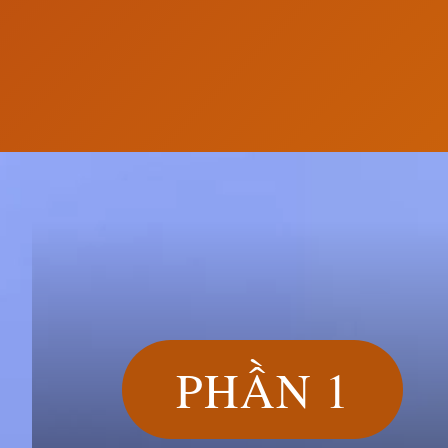
Đang mở
https://susach.edu.vn/avatar-phong-canh
PHẦN 1