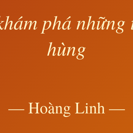
khám phá những 
hùng
— Hoàng Linh —