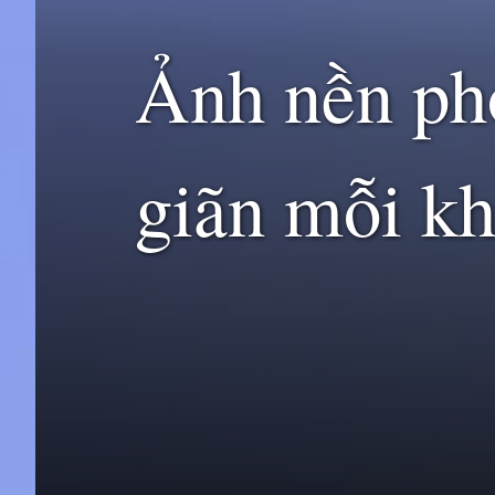
Ảnh nền pho
giãn mỗi kh