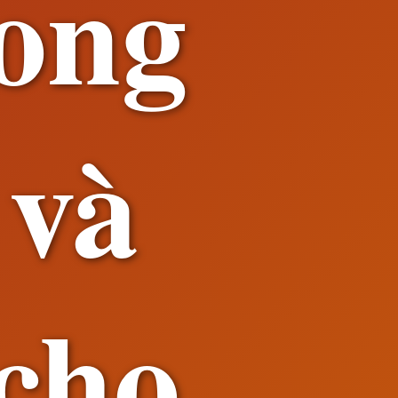
ong
 và
cho