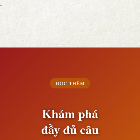
Đang mở
https://susach.edu.vn/bai-ca-dao-cai-co-di-don-con-mua
ĐỌC THÊM
Khám phá
đầy đủ câu