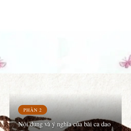
Đang mở
https://susach.edu.vn/bai-ca-dao-cai-co-di-don-con-mua
PHẦN 2
Nội dung và ý nghĩa của bài ca dao