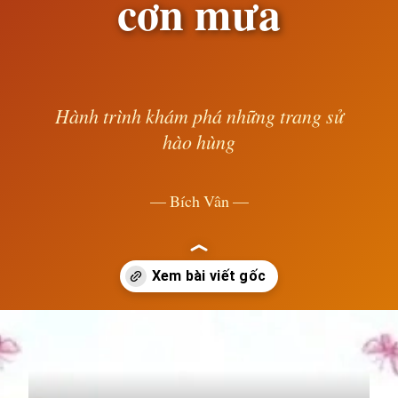
cơn mưa
Hành trình khám phá những trang sử
hào hùng
— Bích Vân —
Đang mở
https://susach.edu.vn/bai-ca-dao-cai-co-di-don-con-mua