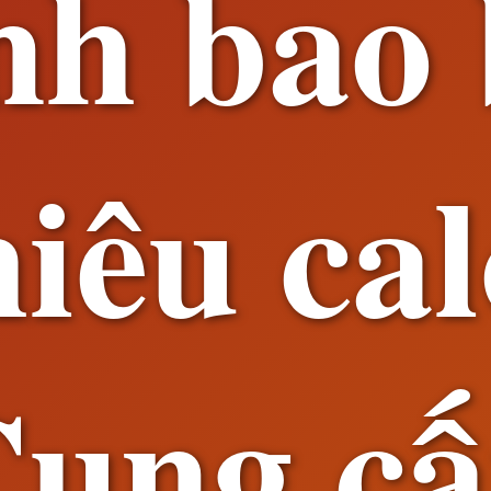
nh bao 
iêu ca
ung c