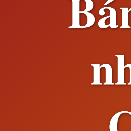
Bá
nh
C