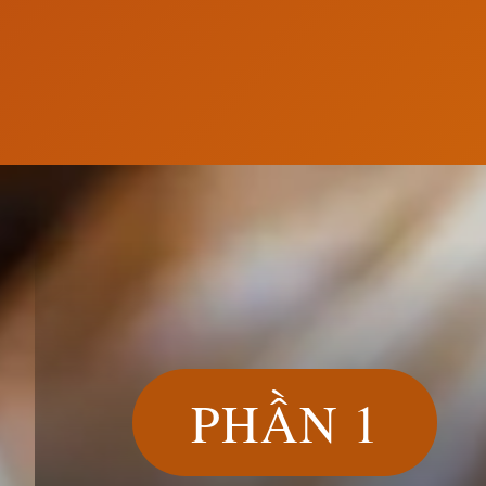
Đang mở
https://susach.edu.vn/banh-bao-bao-nhieu-calo
PHẦN 1