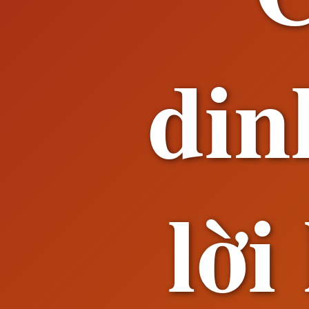
din
lời