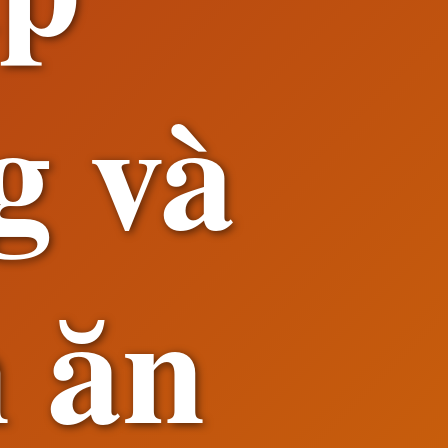
g và
n ăn