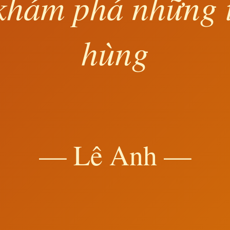
khám phá những 
hùng
— Lê Anh —