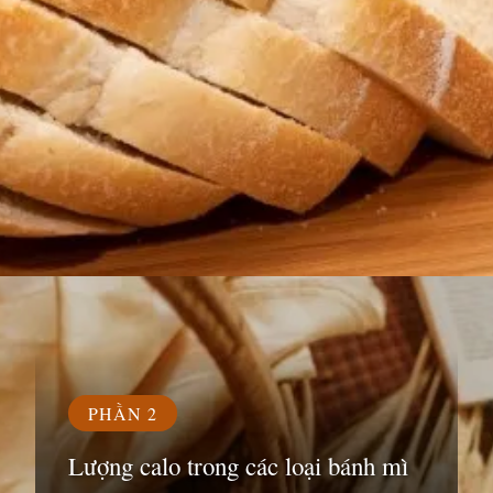
Đang mở
https://susach.edu.vn/banh-mi-bao-nhieu-calo
PHẦN 2
Lượng calo trong các loại bánh mì