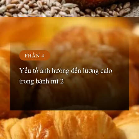
Đang mở
https://susach.edu.vn/banh-mi-bao-nhieu-calo
PHẦN 4
Yếu tố ảnh hưởng đến lượng calo
trong bánh mì 2