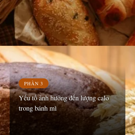
Đang mở
https://susach.edu.vn/banh-mi-bao-nhieu-calo
PHẦN 3
Yếu tố ảnh hưởng đến lượng calo
trong bánh mì