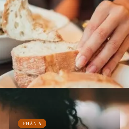
Đang mở
https://susach.edu.vn/banh-mi-bao-nhieu-calo
PHẦN 6