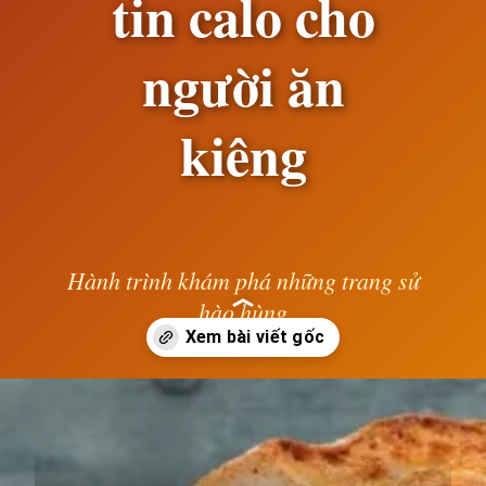
tin calo cho
người ăn
kiêng
Hành trình khám phá những trang sử
hào hùng
— Lê Anh —
Đang mở
https://susach.edu.vn/banh-mi-bao-nhieu-calo