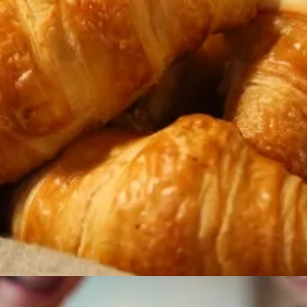
Đang mở
https://susach.edu.vn/banh-mi-bao-nhieu-calo