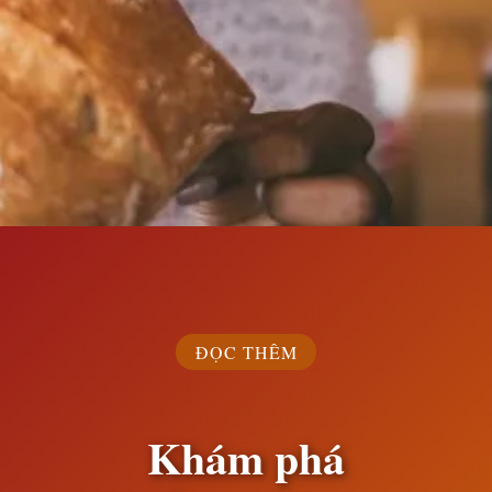
Đang mở
https://susach.edu.vn/banh-mi-bao-nhieu-calo
ĐỌC THÊM
Khám phá