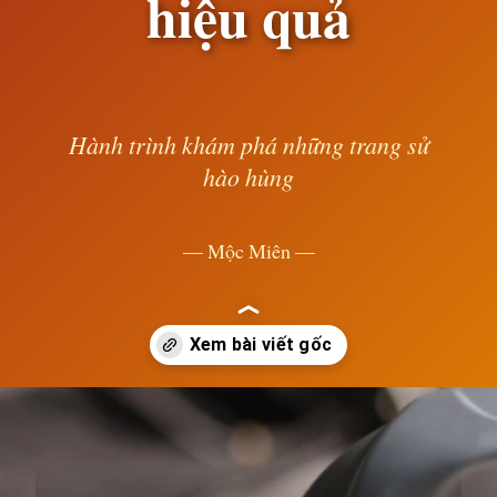
hiệu quả
Hành trình khám phá những trang sử
hào hùng
— Mộc Miên —
Đang mở
https://susach.edu.vn/bao-nhieu-km-thi-thay-dau-hop-so