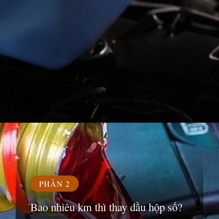
Đang mở
https://susach.edu.vn/bao-nhieu-km-thi-thay-dau-hop-so
PHẦN 2
Bao nhiêu km thì thay dầu hộp số?