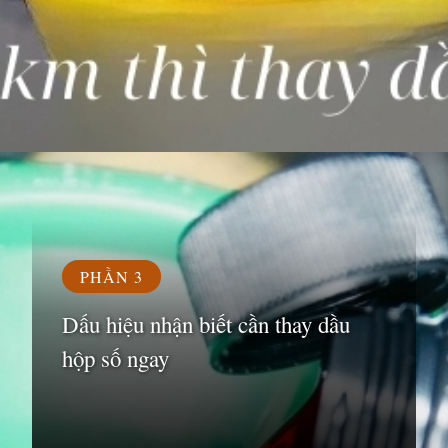
Đang mở
https://susach.edu.vn/bao-nhieu-km-thi-thay-dau-hop-so
PHẦN 3
Dấu hiệu nhận biết cần thay dầu
hộp số ngay