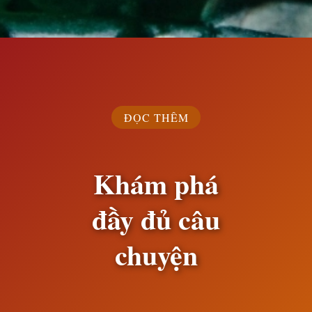
Đang mở
https://susach.edu.vn/bao-nhieu-km-thi-thay-dau-hop-so
ĐỌC THÊM
Khám phá
đầy đủ câu
chuyện