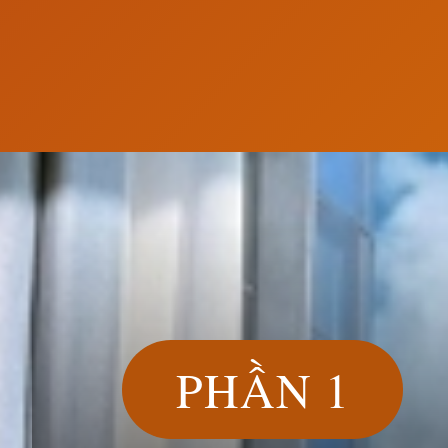
Đang mở
https://susach.edu.vn/bao-thy
PHẦN 1