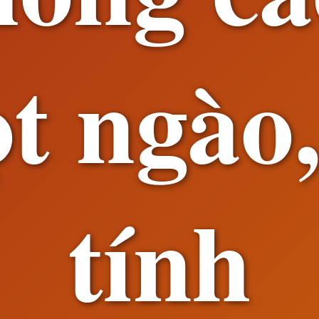
t ngào
tính