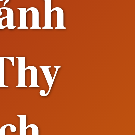
ảnh
 Thy
ch