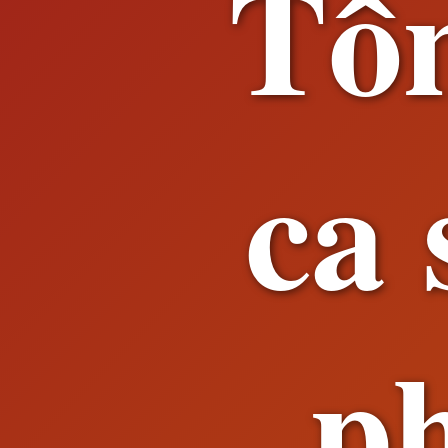
Tổ
ca 
p