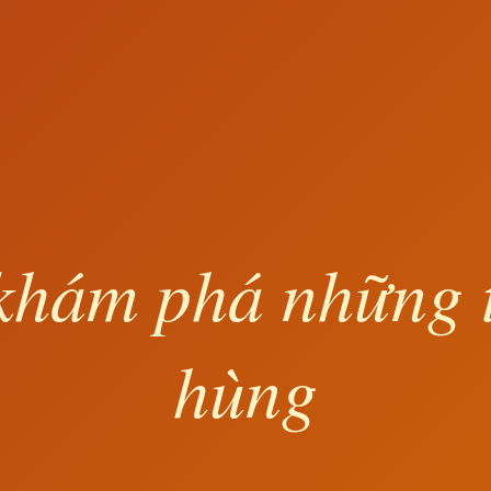
khám phá những 
hùng