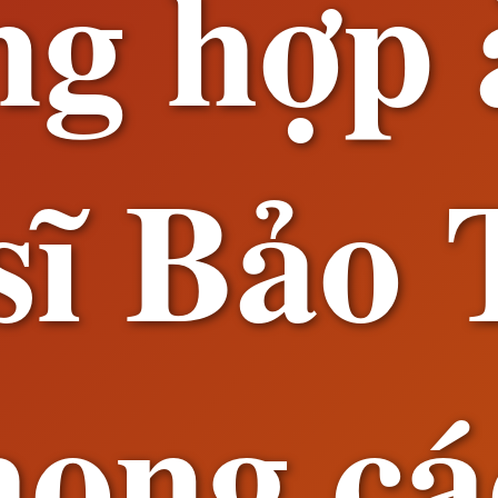
ng hợp 
sĩ Bảo
hong cá