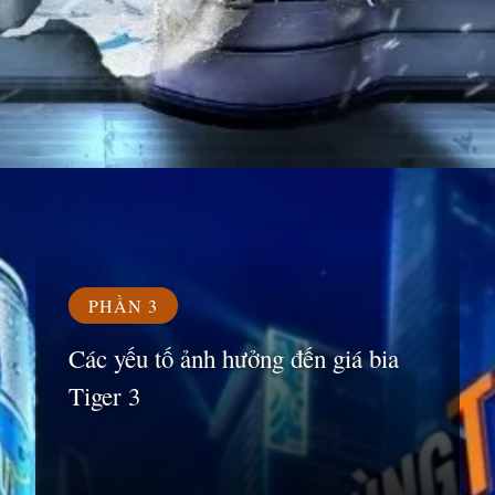
Đang mở
https://susach.edu.vn/bia-tiger-bao-nhieu-1-thung
PHẦN 3
Các yếu tố ảnh hưởng đến giá bia
Tiger 3