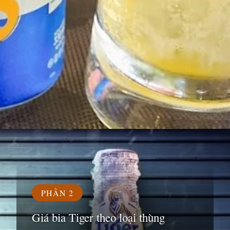
Đang mở
https://susach.edu.vn/bia-tiger-bao-nhieu-1-thung
PHẦN 2
Giá bia Tiger theo loại thùng