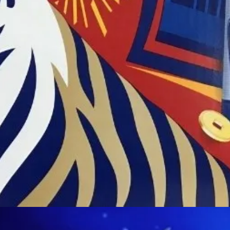
Đang mở
https://susach.edu.vn/bia-tiger-bao-nhieu-1-thung