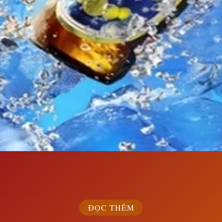
Đang mở
https://susach.edu.vn/bia-tiger-bao-nhieu-1-thung
ĐỌC THÊM