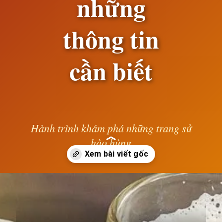
những
thông tin
cần biết
Hành trình khám phá những trang sử
hào hùng
— Lê Anh —
Đang mở
https://susach.edu.vn/bia-tiger-bao-nhieu-1-thung