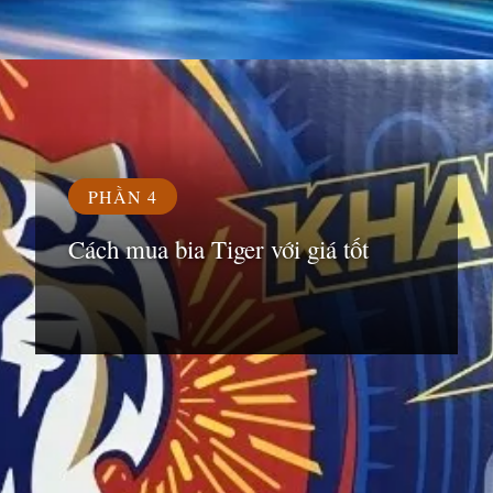
Đang mở
https://susach.edu.vn/bia-tiger-bao-nhieu-1-thung
PHẦN 4
Cách mua bia Tiger với giá tốt