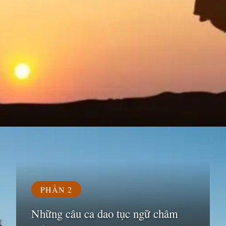
Đang mở
https://susach.edu.vn/ca-dao-tuc-ngu-cham-biem-dan-ong
PHẦN 2
Những câu ca dao tục ngữ châm