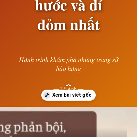
hước và dí
dỏm nhất
Hành trình khám phá những trang sử
hào hùng
— Lê Anh —
Đang mở
https://susach.edu.vn/ca-dao-tuc-ngu-cham-biem-dan-ong