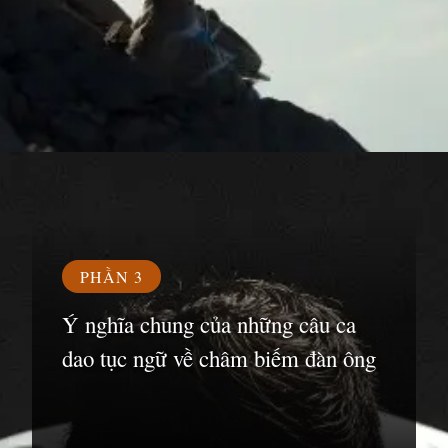
Đang mở
https://susach.edu.vn/ca-dao-tuc-ngu-cham-biem-dan-ong
PHẦN 3
Ý nghĩa chung của những câu ca
dao tục ngữ về châm biếm đàn ông