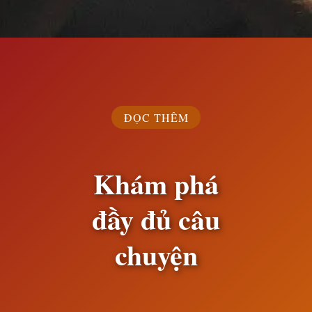
Đang mở
https://susach.edu.vn/ca-dao-tuc-ngu-cham-biem-dan-ong
ĐỌC THÊM
Khám phá
đầy đủ câu
chuyện