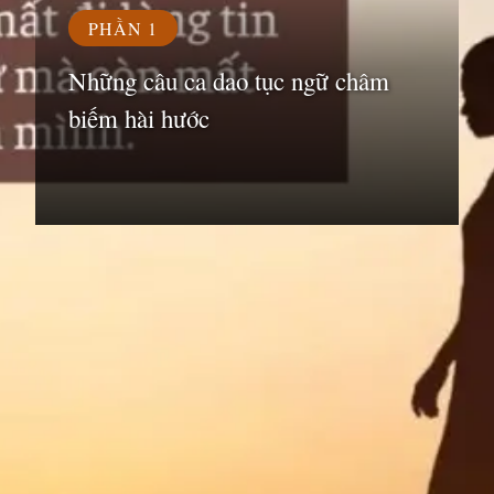
PHẦN 1
Những câu ca dao tục ngữ châm
biếm hài hước