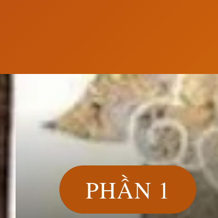
Đang mở
https://susach.edu.vn/ca-dao-tuc-ngu-hay-ve-ngu
PHẦN 1