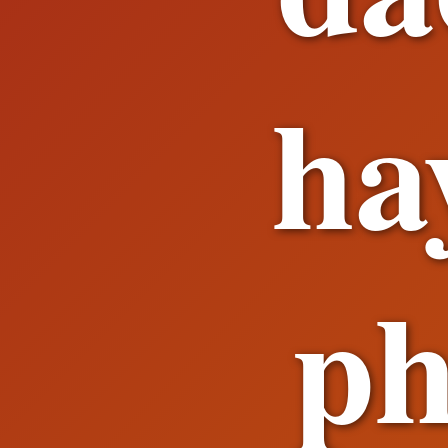
ha
ph