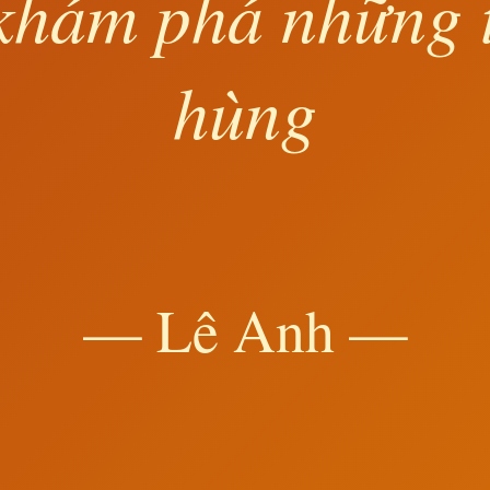
khám phá những 
hùng
— Lê Anh —