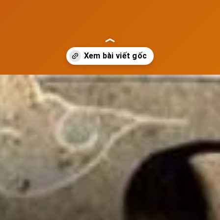
oi-phu-nu