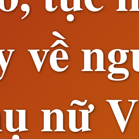
y về ng
ụ nữ V