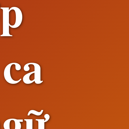
ợp
 ca
ngữ