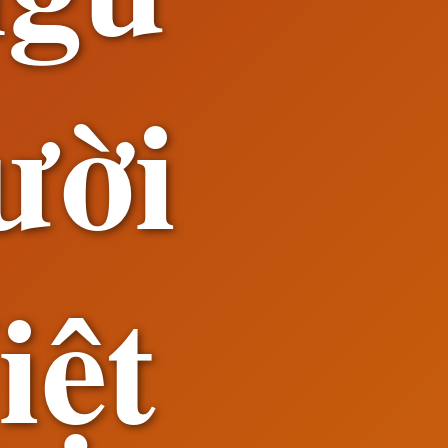
ười
iệt