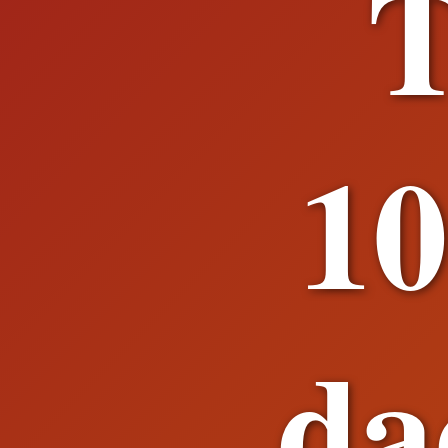
T
10
da