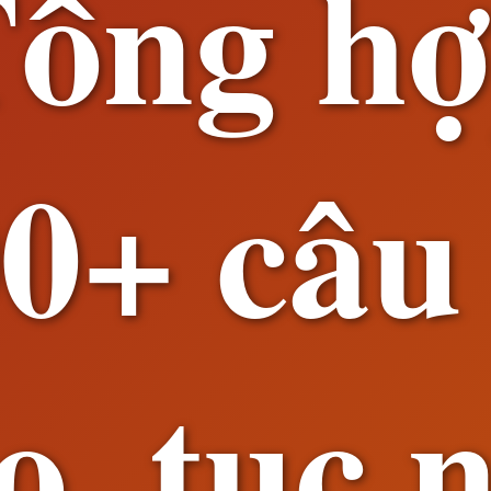
ổng h
0+ câu
o, tục 