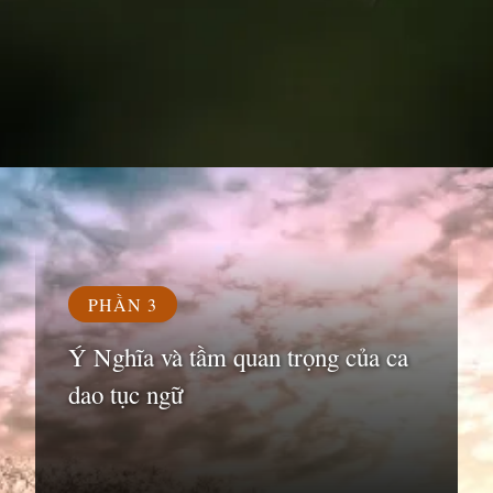
Đang mở
https://susach.edu.vn/ca-dao-tuc-ngu-la-gi
PHẦN 3
Ý Nghĩa và tầm quan trọng của ca
dao tục ngữ