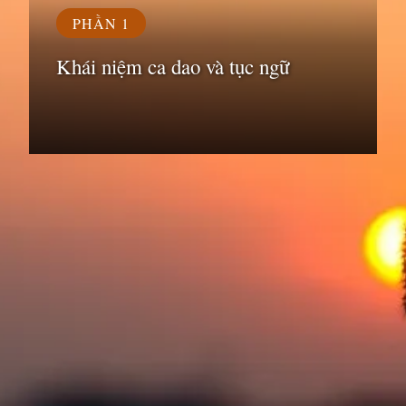
PHẦN 1
Khái niệm ca dao và tục ngữ