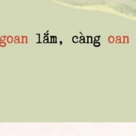
Đang mở
https://susach.edu.vn/ca-dao-tuc-ngu-la-gi