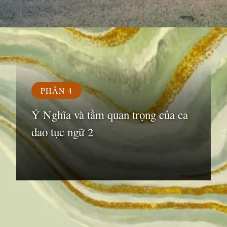
Đang mở
https://susach.edu.vn/ca-dao-tuc-ngu-la-gi
PHẦN 4
Ý Nghĩa và tầm quan trọng của ca
dao tục ngữ 2