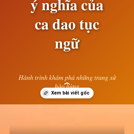
ý nghĩa của
ca dao tục
ngữ
Hành trình khám phá những trang sử
hào hùng
— Lê Anh —
Đang mở
https://susach.edu.vn/ca-dao-tuc-ngu-la-gi