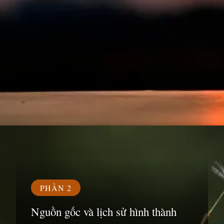
Đang mở
https://susach.edu.vn/ca-dao-tuc-ngu-la-gi
PHẦN 2
Nguồn gốc và lịch sử hình thành