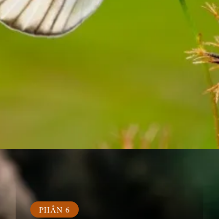
Đang mở
https://susach.edu.vn/ca-dao-tuc-ngu-ve-sieng-nang-kien-tri
PHẦN 6