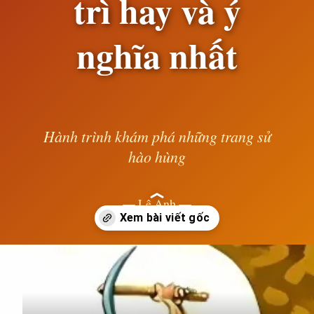
trì hay và ý
nghĩa nhất
Hành trình khám phá những trang sử
hào hùng
— Lê Anh —
Đang mở
https://susach.edu.vn/ca-dao-tuc-ngu-ve-sieng-nang-kien-tri