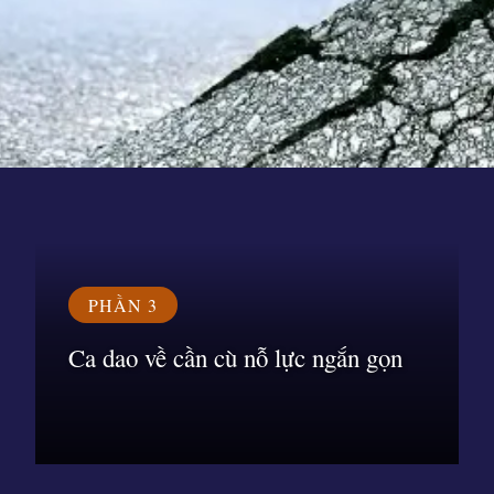
Đang mở
https://susach.edu.vn/ca-dao-tuc-ngu-ve-sieng-nang-kien-tri
PHẦN 3
Ca dao về cần cù nỗ lực ngắn gọn