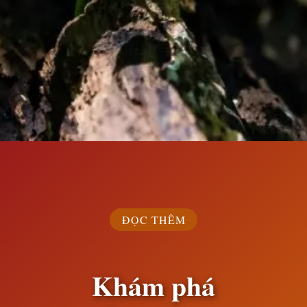
Đang mở
https://susach.edu.vn/ca-dao-tuc-ngu-ve-sieng-nang-kien-tri
ĐỌC THÊM
Khám phá