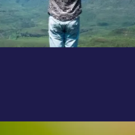
Đang mở
https://susach.edu.vn/ca-dao-tuc-ngu-ve-sieng-nang-kien-tri