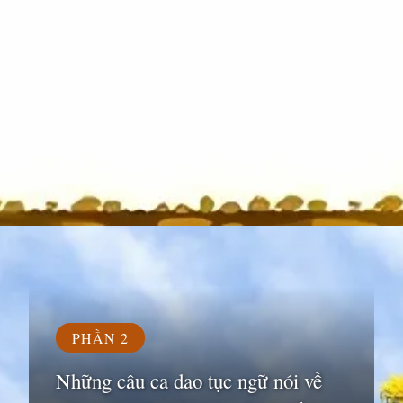
Đang mở
https://susach.edu.vn/ca-dao-tuc-ngu-ve-sieng-nang-kien-tri
PHẦN 2
Những câu ca dao tục ngữ nói về