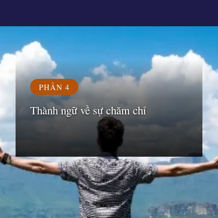
Đang mở
https://susach.edu.vn/ca-dao-tuc-ngu-ve-sieng-nang-kien-tri
PHẦN 4
Thành ngữ về sự chăm chỉ