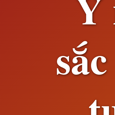
Ý 
sắc
t