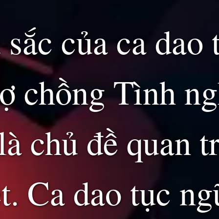
 sắc của ca dao 
vợ chồng Tình ng
là chủ đề quan t
t. Ca dao tục ng