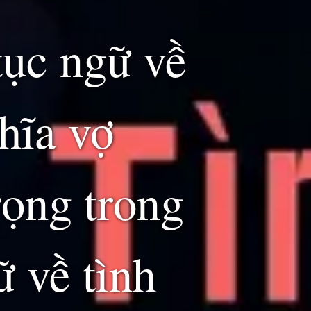
tục ngữ về
hĩa vợ
rọng trong
ữ về tình