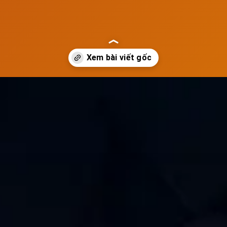
ia-vo-chong