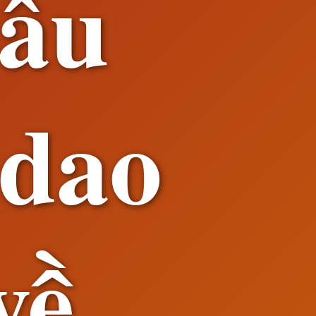
sâu
 dao
về