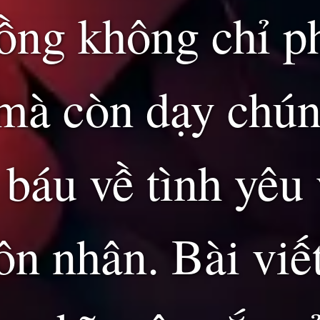
ồng không chỉ p
 mà còn dạy chú
 báu về tình yêu
ôn nhân. Bài viế