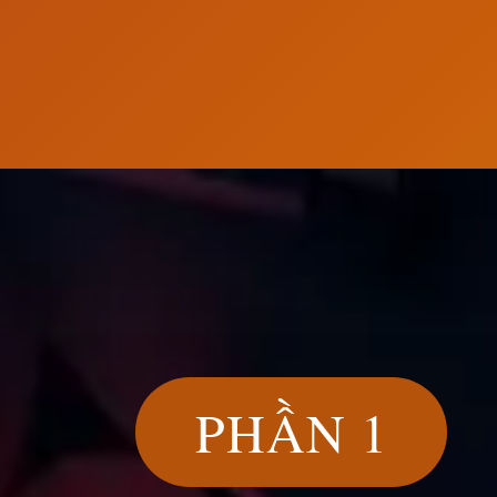
Đang mở
https://susach.edu.vn/ca-dao-tuc-ngu-ve-tinh-ngh
PHẦN 1