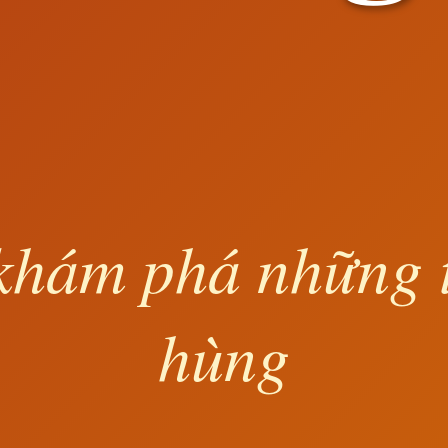
khám phá những 
hùng