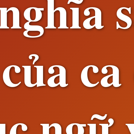
nghĩa 
 của ca
ục ngữ 