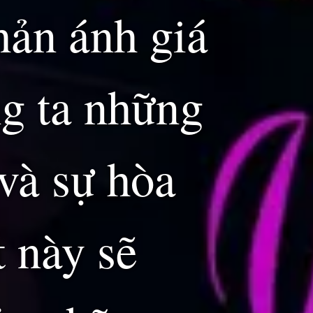
hản ánh giá
ng ta những
 và sự hòa
t này sẽ