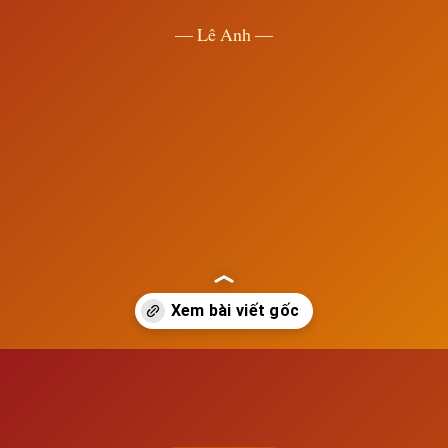
— Lê Anh —
Đang mở
https://susach.edu.vn/cac-nuoc-dong-bac-a