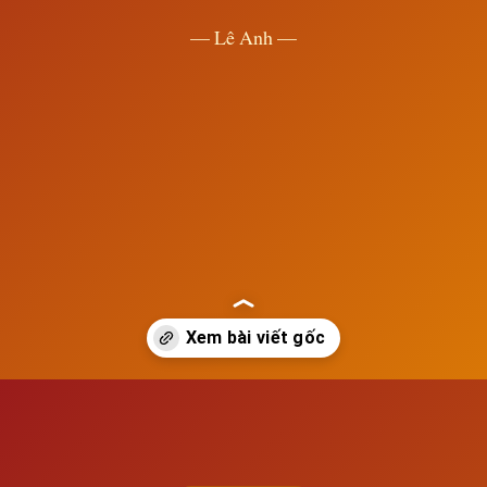
— Lê Anh —
Đang mở
https://susach.edu.vn/cac-nuoc-nam-a