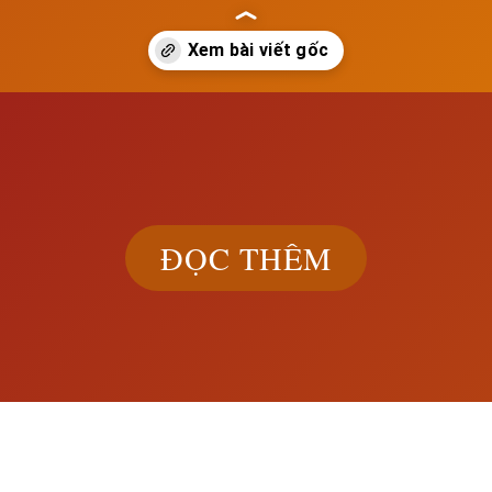
ach.edu.vn/cao-trao-giai-phong-dan-toc-tu-1918-1929
ĐỌC THÊM
Khám phá đầ