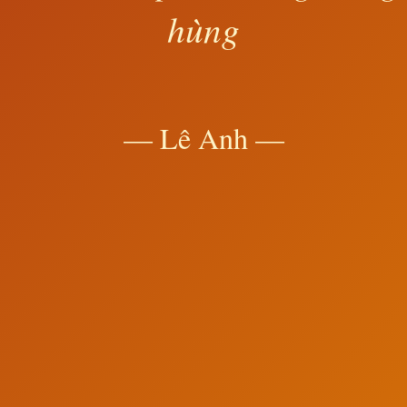
hùng
— Lê Anh —