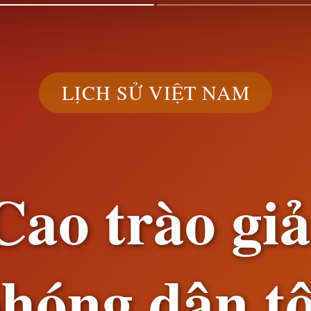
LỊCH SỬ VIỆT NAM
Cao trào giả
hóng dân t