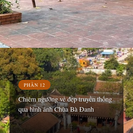
Đang mở
https://susach.edu.vn/chua-ba-danh
PHẦN 12
Chiêm ngưỡng vẻ đẹp truyền thống
qua hình ảnh Chùa Bà Đanh