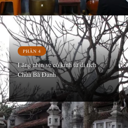
Đang mở
https://susach.edu.vn/chua-ba-danh
PHẦN 4
Lặng nhìn vẻ cổ kính từ di tích
Chùa Bà Đanh