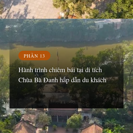
Đang mở
https://susach.edu.vn/chua-ba-danh
PHẦN 13
Hành trình chiêm bái tại di tích
Chùa Bà Đanh hấp dẫn du khách