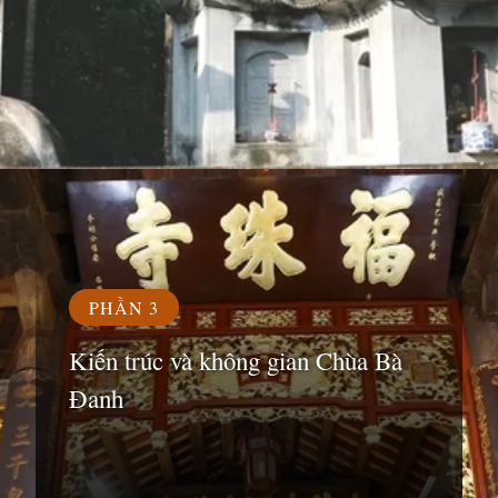
Đang mở
https://susach.edu.vn/chua-ba-danh
PHẦN 3
Kiến trúc và không gian Chùa Bà
Đanh