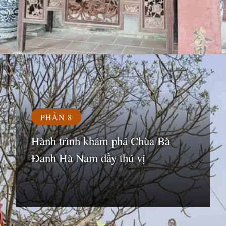
Đang mở
https://susach.edu.vn/chua-ba-danh
PHẦN 8
Hành trình khám phá Chùa Bà
Đanh Hà Nam đầy thú vị