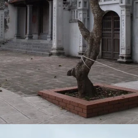
Đang mở
https://susach.edu.vn/chua-ba-danh