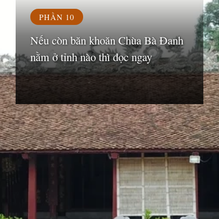
PHẦN 10
Nếu còn băn khoăn Chùa Bà Đanh
nằm ở tỉnh nào thì đọc ngay