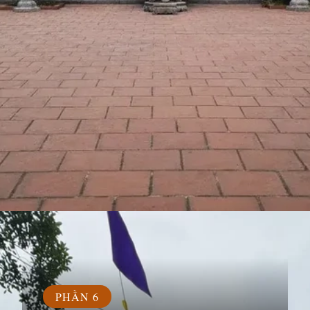
Đang mở
https://susach.edu.vn/chua-ba-danh
PHẦN 6