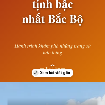
tịnh bậc
nhất Bắc Bộ
Hành trình khám phá những trang sử
hào hùng
— Tuệ Lâm —
Đang mở
https://susach.edu.vn/chua-ba-danh