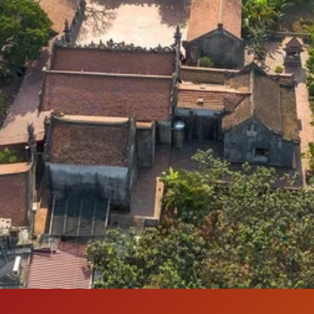
Đang mở
https://susach.edu.vn/chua-ba-danh