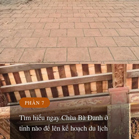
Đang mở
https://susach.edu.vn/chua-ba-danh
PHẦN 7
Tìm hiểu ngay Chùa Bà Đanh ở
tỉnh nào để lên kế hoạch du lịch