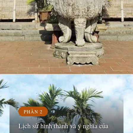
Đang mở
https://susach.edu.vn/chua-ba-danh
PHẦN 2
Lịch sử hình thành và ý nghĩa của