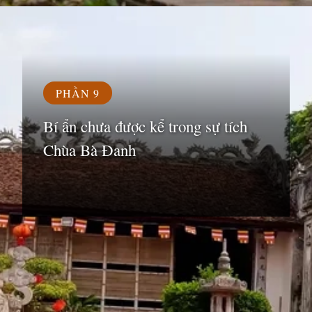
Đang mở
https://susach.edu.vn/chua-ba-danh
PHẦN 9
Bí ẩn chưa được kể trong sự tích
Chùa Bà Đanh