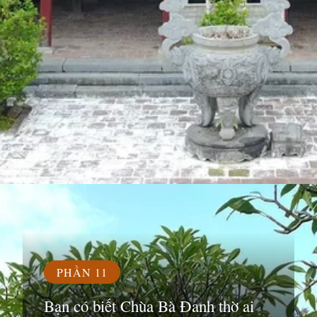
Đang mở
https://susach.edu.vn/chua-ba-danh
PHẦN 11
Bạn có biết Chùa Bà Đanh thờ ai