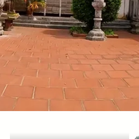
Đang mở
https://susach.edu.vn/chua-ba-danh