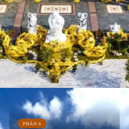
Đang mở
https://susach.edu.vn/chua-phuc-lam
PHẦN 6