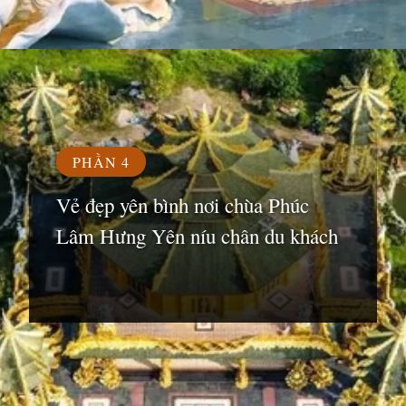
Đang mở
https://susach.edu.vn/chua-phuc-lam
PHẦN 4
Vẻ đẹp yên bình nơi chùa Phúc
Lâm Hưng Yên níu chân du khách