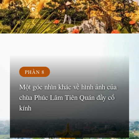
Đang mở
https://susach.edu.vn/chua-phuc-lam
PHẦN 8
Một góc nhìn khác về hình ảnh của
chùa Phúc Lâm Tiên Quán đầy cổ
kính