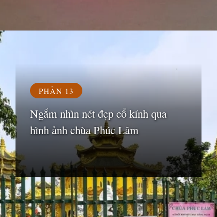
Đang mở
https://susach.edu.vn/chua-phuc-lam
PHẦN 13
Ngắm nhìn nét đẹp cổ kính qua
hình ảnh chùa Phúc Lâm