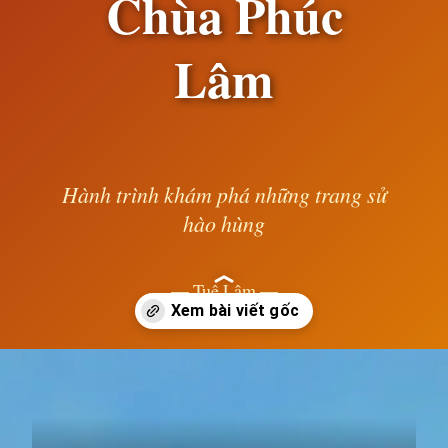
Chùa Phúc
Lâm
Hành trình khám phá những trang sử
hào hùng
— Tuệ Lâm —
Đang mở
https://susach.edu.vn/chua-phuc-lam