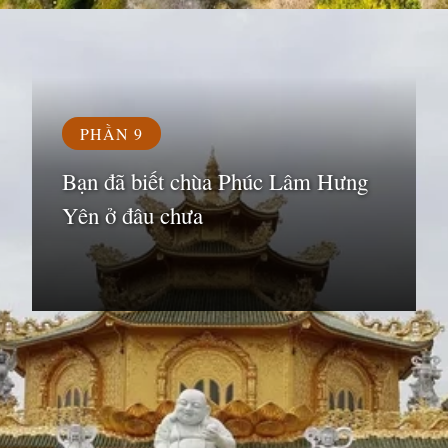
Đang mở
https://susach.edu.vn/chua-phuc-lam
PHẦN 9
Bạn đã biết chùa Phúc Lâm Hưng
Yên ở đâu chưa