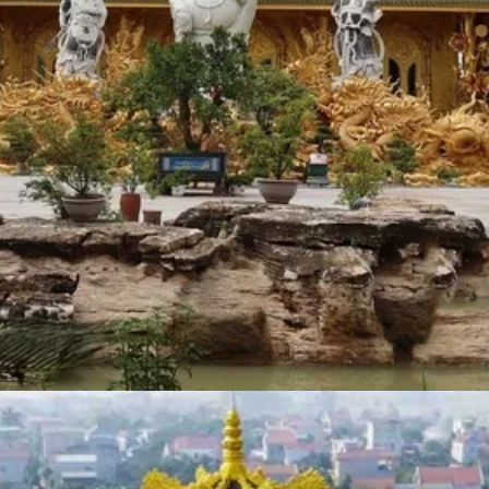
Đang mở
https://susach.edu.vn/chua-phuc-lam