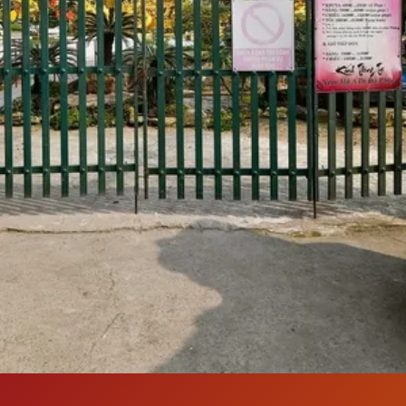
Đang mở
https://susach.edu.vn/chua-phuc-lam