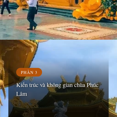
Đang mở
https://susach.edu.vn/chua-phuc-lam
PHẦN 3
Kiến trúc và không gian chùa Phúc
Lâm