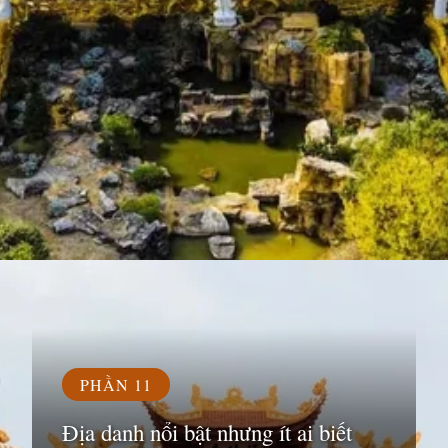
Đang mở
https://susach.edu.vn/chua-phuc-lam
PHẦN 11
Địa danh nổi bật nhưng ít ai biết