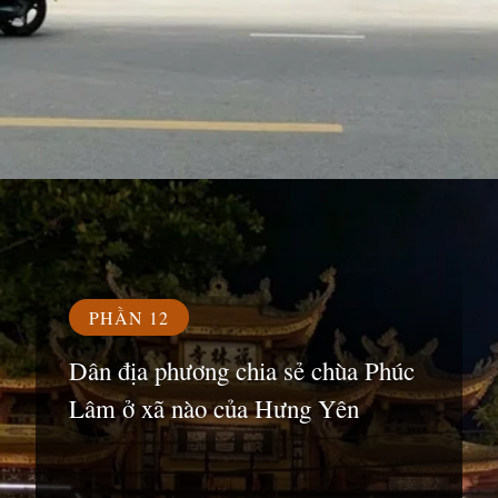
Đang mở
https://susach.edu.vn/chua-phuc-lam
PHẦN 12
Dân địa phương chia sẻ chùa Phúc
Lâm ở xã nào của Hưng Yên