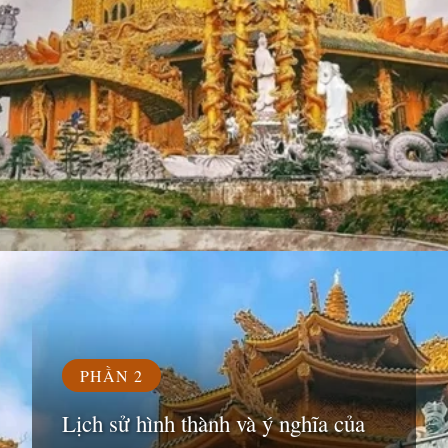
Đang mở
https://susach.edu.vn/chua-phuc-lam
PHẦN 2
Lịch sử hình thành và ý nghĩa của