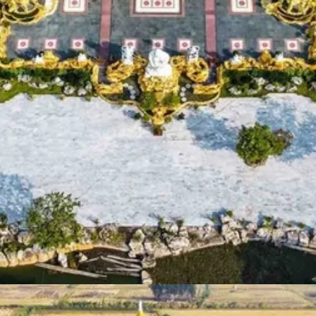
Đang mở
https://susach.edu.vn/chua-phuc-lam