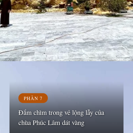
Đang mở
https://susach.edu.vn/chua-phuc-lam
PHẦN 7
Đắm chìm trong vẻ lộng lẫy của
chùa Phúc Lâm dát vàng