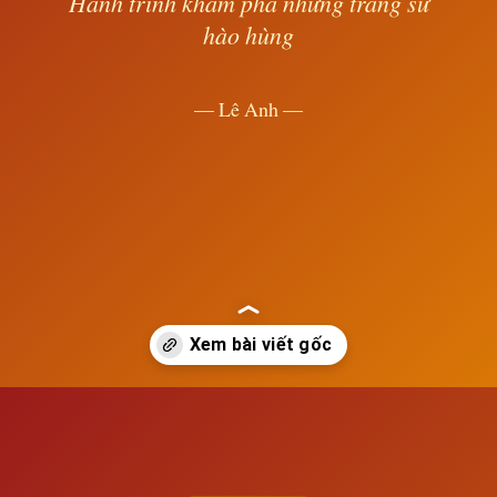
Hành trình khám phá những trang sử
hào hùng
— Lê Anh —
Đang mở
https://susach.edu.vn/cong-cuoc-tap-the-hoa-cong-nghiep