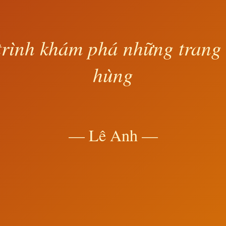
rình khám phá những trang
hùng
— Lê Anh —