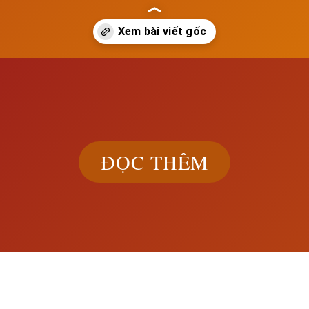
ach.edu.vn/cuoc-cach-mang-18-thang-3-va-su-thanh-lap-cong-xa-par
ĐỌC THÊM
Khám phá đầ