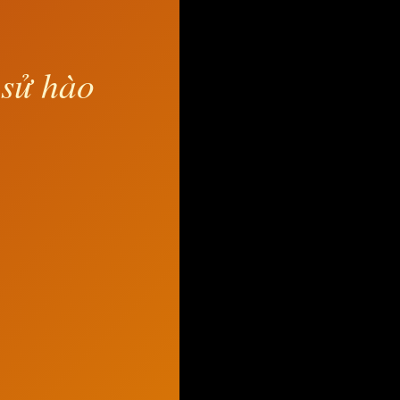
 sử hào