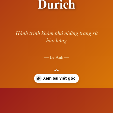
Durich
Hành trình khám phá những trang sử
hào hùng
— Lê Anh —
Đang mở
https://susach.edu.vn/cuoc-cai-cach-ton-giao-cua-dvingli-o-durich