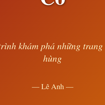
rình khám phá những trang
hùng
— Lê Anh —