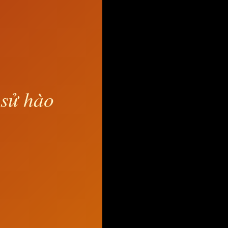
 sử hào