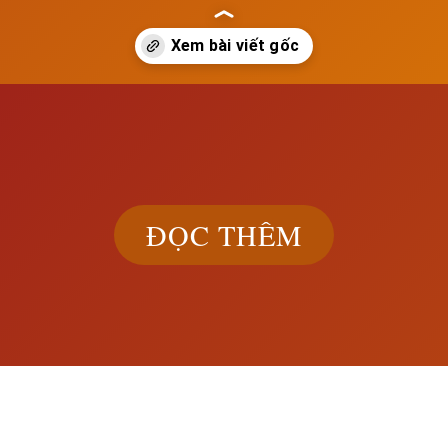
ach.edu.vn/de-quoc-mong-co
ĐỌC THÊM
Khám phá đầ