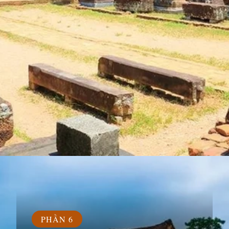
Đang mở
https://susach.edu.vn/di-tich-thanh-dia-my-son
PHẦN 6