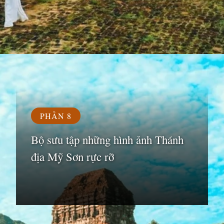
Đang mở
https://susach.edu.vn/di-tich-thanh-dia-my-son
PHẦN 8
Bộ sưu tập những hình ảnh Thánh
địa Mỹ Sơn rực rỡ