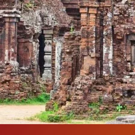
Đang mở
https://susach.edu.vn/di-tich-thanh-dia-my-son