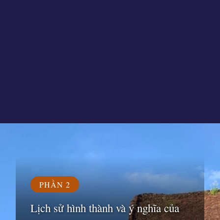
Đang mở
https://susach.edu.vn/di-tich-thanh-dia-my-son
PHẦN 2
Lịch sử hình thành và ý nghĩa của