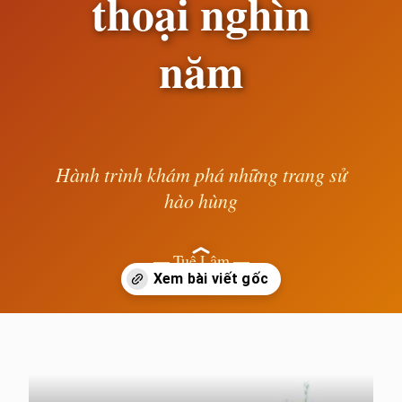
thoại nghìn
năm
Hành trình khám phá những trang sử
hào hùng
— Tuệ Lâm —
Đang mở
https://susach.edu.vn/di-tich-thanh-dia-my-son