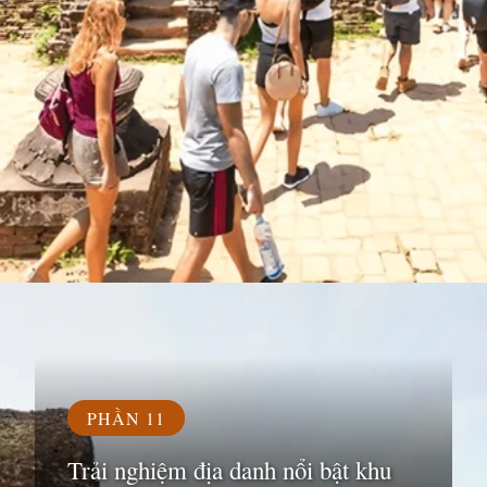
Đang mở
https://susach.edu.vn/di-tich-thanh-dia-my-son
PHẦN 11
Trải nghiệm địa danh nổi bật khu