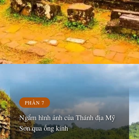
Đang mở
https://susach.edu.vn/di-tich-thanh-dia-my-son
PHẦN 7
Ngắm hình ảnh của Thánh địa Mỹ
Sơn qua ống kính