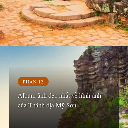
Đang mở
https://susach.edu.vn/di-tich-thanh-dia-my-son
PHẦN 12
Album ảnh đẹp nhất về hình ảnh
của Thánh địa Mỹ Sơn