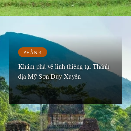
Đang mở
https://susach.edu.vn/di-tich-thanh-dia-my-son
PHẦN 4
Khám phá vẻ linh thiêng tại Thánh
địa Mỹ Sơn Duy Xuyên