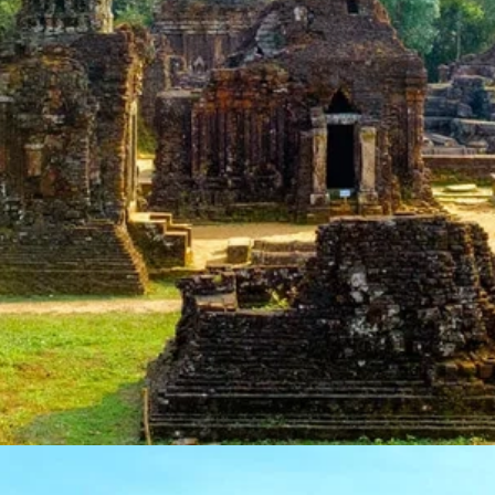
Đang mở
https://susach.edu.vn/di-tich-thanh-dia-my-son