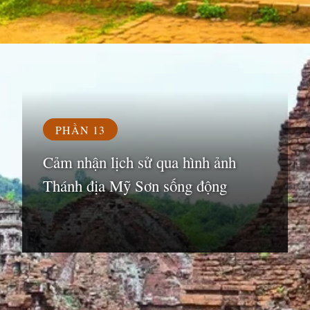
Đang mở
https://susach.edu.vn/di-tich-thanh-dia-my-son
PHẦN 13
Cảm nhận lịch sử qua hình ảnh
Thánh địa Mỹ Sơn sống động