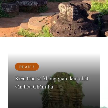
Đang mở
https://susach.edu.vn/di-tich-thanh-dia-my-son
PHẦN 3
Kiến trúc và không gian đậm chất
văn hóa Chăm Pa