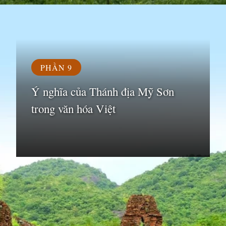
Đang mở
https://susach.edu.vn/di-tich-thanh-dia-my-son
PHẦN 9
Ý nghĩa của Thánh địa Mỹ Sơn
trong văn hóa Việt