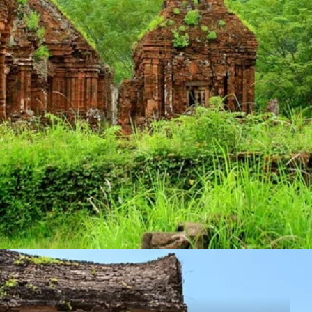
Đang mở
https://susach.edu.vn/di-tich-thanh-dia-my-son