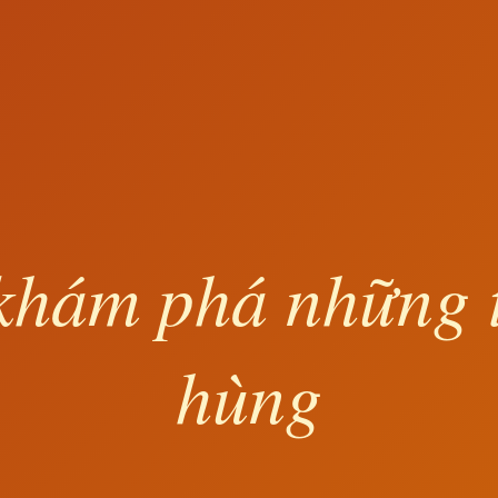
khám phá những 
hùng