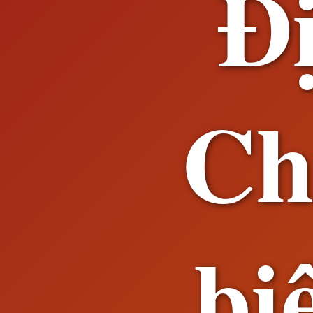
Đ
Ch
bi