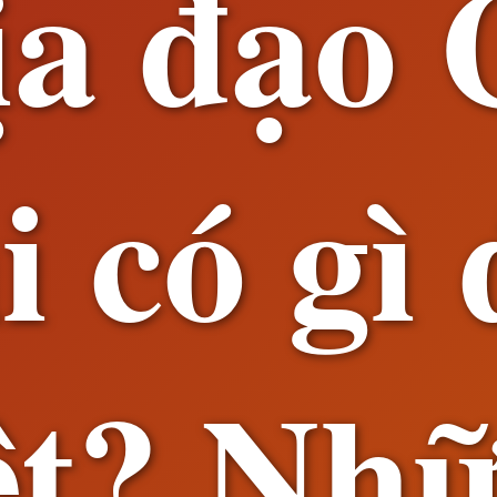
ịa đạo 
i có gì 
ệt? Nh