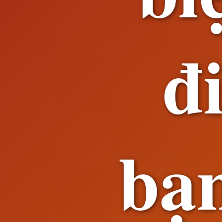
đ
bạn