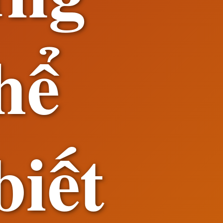
hể
biết