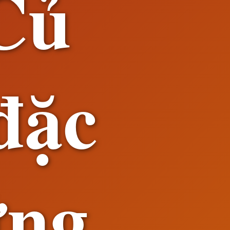
Củ
đặc
ững