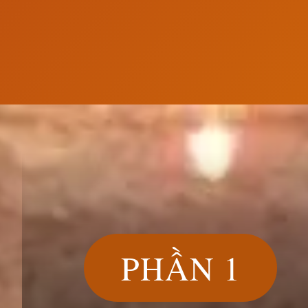
Đang mở
https://susach.edu.vn/dia-dao-cu-chi
PHẦN 1