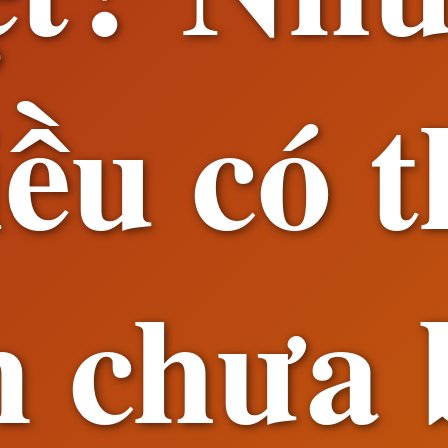
iều có t
 chưa 