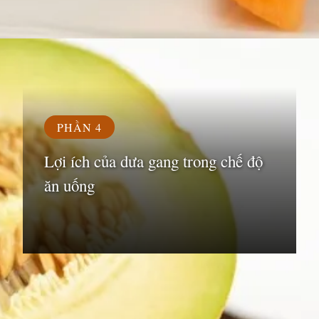
Đang mở
https://susach.edu.vn/dua-gang-bao-nhieu-calo
PHẦN 4
Lợi ích của dưa gang trong chế độ
ăn uống