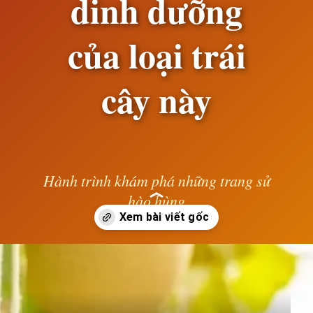
dinh dưỡng
của loại trái
cây này
Hành trình khám phá những trang sử
hào hùng
— Lê Anh —
Đang mở
https://susach.edu.vn/dua-gang-bao-nhieu-calo