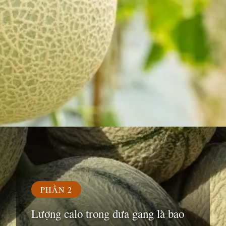
Đang mở
https://susach.edu.vn/dua-gang-bao-nhieu-calo
PHẦN 2
Lượng calo trong dưa gang là bao