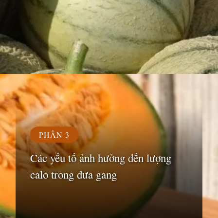
Đang mở
https://susach.edu.vn/dua-gang-bao-nhieu-calo
PHẦN 3
Các yếu tố ảnh hưởng đến lượng
calo trong dưa gang