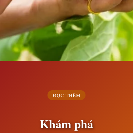
Đang mở
https://susach.edu.vn/dua-gang-bao-nhieu-calo
ĐỌC THÊM
Khám phá