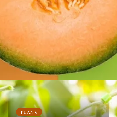
Đang mở
https://susach.edu.vn/dua-gang-bao-nhieu-calo
PHẦN 6