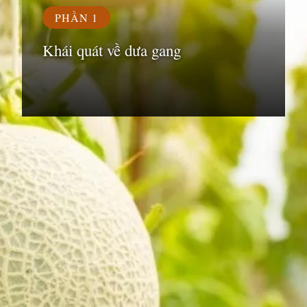
PHẦN 1
Khái quát về dưa gang