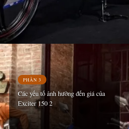
Đang mở
https://susach.edu.vn/exciter-150-gia-bao-nhieu
PHẦN 3
Các yếu tố ảnh hưởng đến giá của
Exciter 150 2