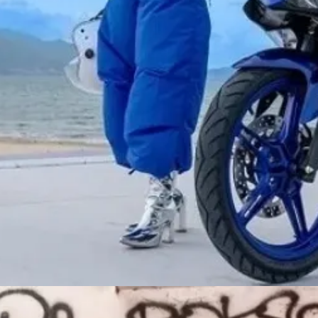
Đang mở
https://susach.edu.vn/exciter-150-gia-bao-nhieu