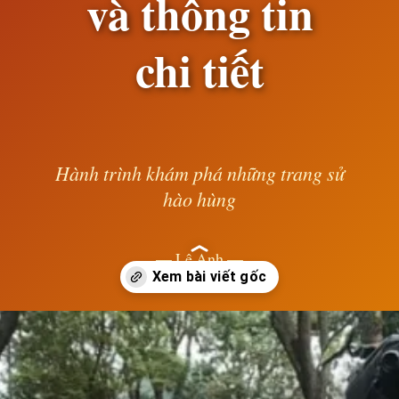
và thông tin
chi tiết
Hành trình khám phá những trang sử
hào hùng
— Lê Anh —
Đang mở
https://susach.edu.vn/exciter-150-gia-bao-nhieu