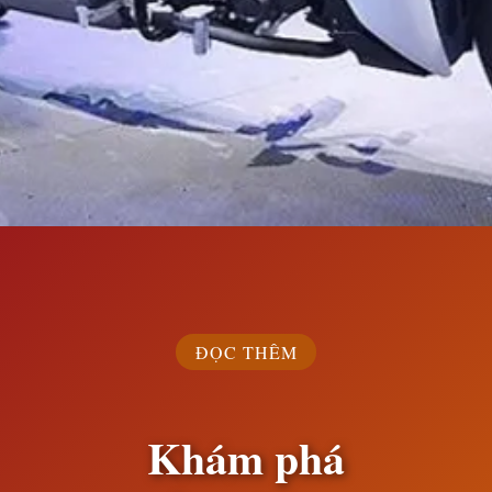
Đang mở
https://susach.edu.vn/exciter-150-gia-bao-nhieu
ĐỌC THÊM
Khám phá