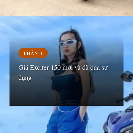
Đang mở
https://susach.edu.vn/exciter-150-gia-bao-nhieu
PHẦN 4
Giá Exciter 150 mới và đã qua sử
dụng