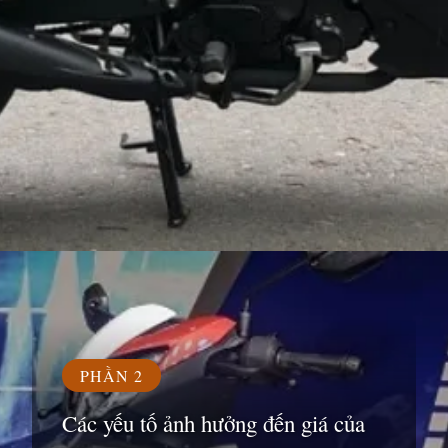
Đang mở
https://susach.edu.vn/exciter-150-gia-bao-nhieu
PHẦN 2
Các yếu tố ảnh hưởng đến giá của