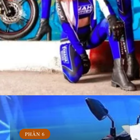
Đang mở
https://susach.edu.vn/exciter-150-gia-bao-nhieu
PHẦN 6