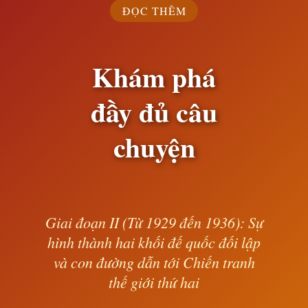
giới thứ hai
ĐỌC THÊM
Khám phá
Hành trình khám phá những trang sử
đầy đủ câu
hào hùng
chuyện
— Lê Anh —
Giai đoạn II (Từ 1929 đến 1936): Sự
hình thành hai khối đế quốc đối lập
và con đường dẫn tới Chiến tranh
thế giới thứ hai