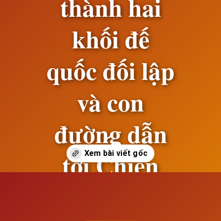
thành hai
khối đế
quốc đối lập
và con
đường dẫn
tới Chiến
tranh thế
Đang mở
https://susach.edu.vn/giai-doan-ii-tu-1929-den-1936-su-hinh-thanh-hai-khoi-de-quoc-doi-lap-va-con-duong-dan-toi-chien-tranh-the-gioi-thu-hai