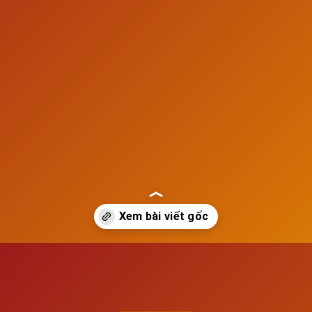
Đang mở
https://susach.edu.vn/hau-qua