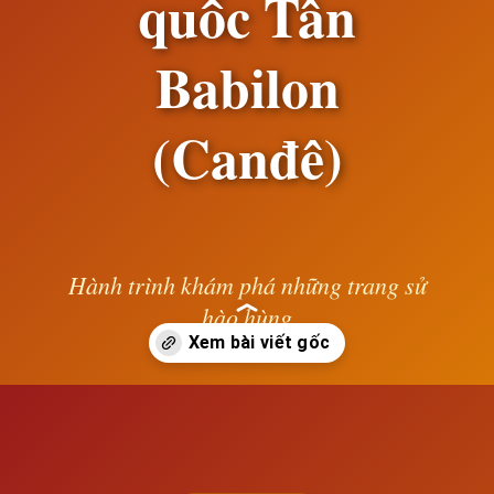
quốc Tân
Babilon
(Canđê)
Hành trình khám phá những trang sử
hào hùng
— Lê Anh —
Đang mở
https://susach.edu.vn/luong-ha-trong-thoi-ki-thong-tri-cua-vuong-quoc-tan-babilon-cande