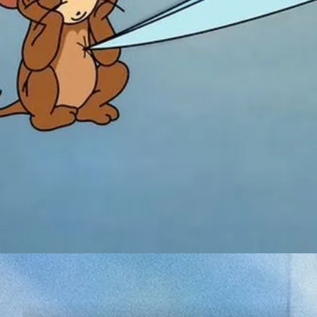
Đang mở
https://susach.edu.vn/meme-face