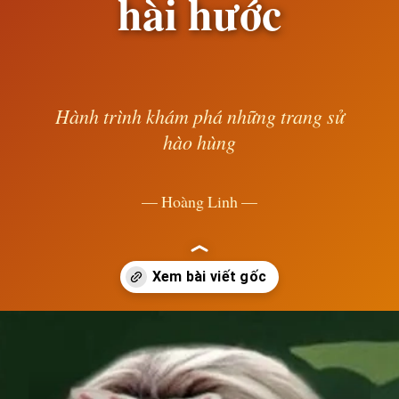
hài hước
Hành trình khám phá những trang sử
hào hùng
— Hoàng Linh —
Đang mở
https://susach.edu.vn/meme-face