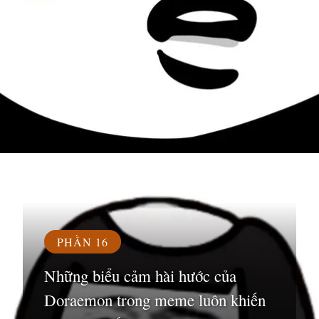
Đang mở
https://susach.edu.vn/meme-face
PHẦN 16
Những biểu cảm hài hước của
Doraemon trong meme luôn khiến