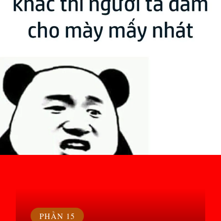
Đang mở
https://susach.edu.vn/meme-face
PHẦN 15