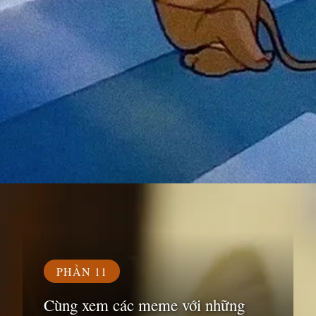
Đang mở
https://susach.edu.vn/meme-face
PHẦN 11
Cùng xem các meme với những