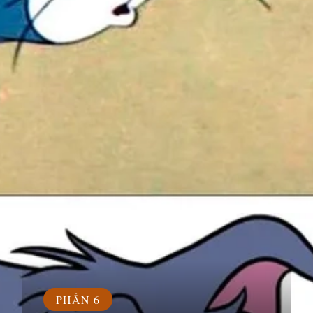
Đang mở
https://susach.edu.vn/meme-face
PHẦN 6