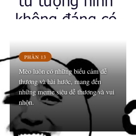
Đang mở
https://susach.edu.vn/meme-face
PHẦN 13
Mèo luôn có những biểu cảm dễ
thương và hài hước, mang đến
những meme siêu dễ thương và vui
nhộn.