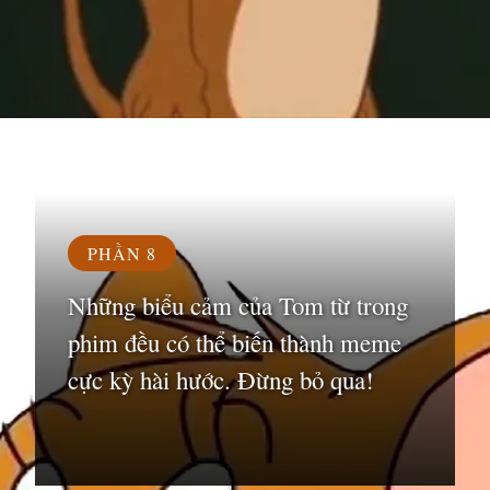
Đang mở
https://susach.edu.vn/meme-face
PHẦN 8
Những biểu cảm của Tom từ trong
phim đều có thể biến thành meme
cực kỳ hài hước. Đừng bỏ qua!