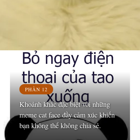
Đang mở
https://susach.edu.vn/meme-face
PHẦN 12
Khoảnh khắc đặc biệt với những
meme cat face đầy cảm xúc khiến
bạn không thể không chia sẻ.