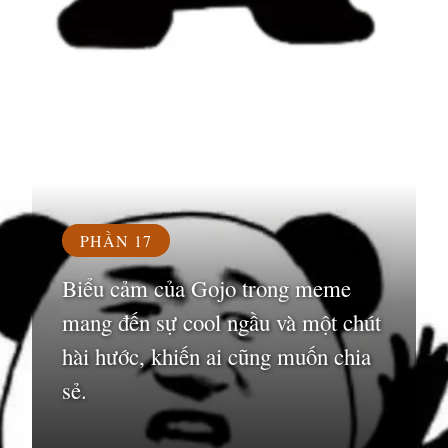
Đang mở
https://susach.edu.vn/meme-face
PHẦN 17
Biểu cảm của Gojo trong meme
mang đến sự cool ngầu và một chút
hài hước, khiến ai cũng muốn chia
sẻ.