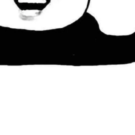
Đang mở
https://susach.edu.vn/meme-face