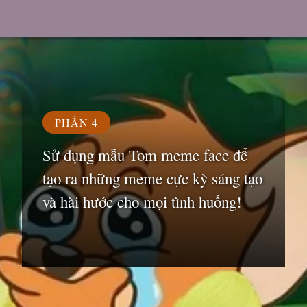
Đang mở
https://susach.edu.vn/meme-face
PHẦN 4
Sử dụng mẫu Tom meme face để
tạo ra những meme cực kỳ sáng tạo
và hài hước cho mọi tình huống!