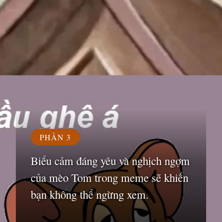
Đang mở
https://susach.edu.vn/meme-face
PHẦN 3
Biểu cảm đáng yêu và nghịch ngợm
của mèo Tom trong meme sẽ khiến
bạn không thể ngừng xem.