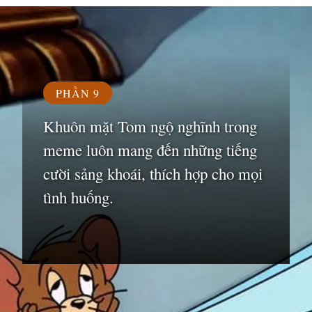
Đang mở
https://susach.edu.vn/meme-face
PHẦN 9
Khuôn mặt Tom ngộ nghĩnh trong
meme luôn mang đến những tiếng
cười sảng khoái, thích hợp cho mọi
tình huống.