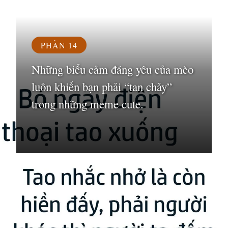
PHẦN 14
Những biểu cảm đáng yêu của mèo
luôn khiến bạn phải “tan chảy”
trong những meme cute.