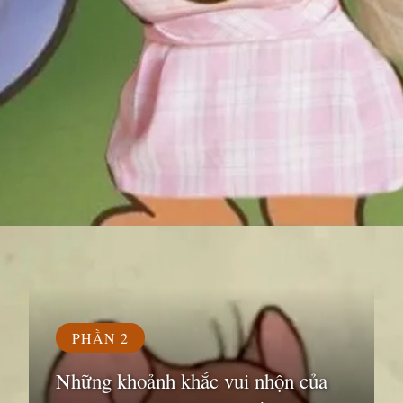
Đang mở
https://susach.edu.vn/meme-face
PHẦN 2
Những khoảnh khắc vui nhộn của