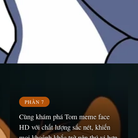
Đang mở
https://susach.edu.vn/meme-face
PHẦN 7
Cùng khám phá Tom meme face
HD với chất lượng sắc nét, khiến
mọi khoảnh khắc trở nên thú vị hơn