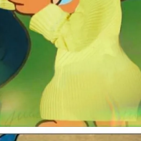
Đang mở
https://susach.edu.vn/meme-face