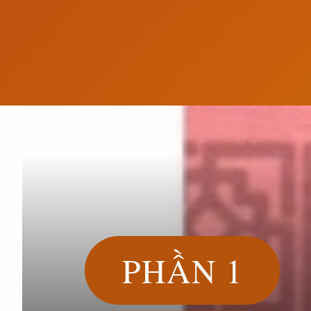
Đang mở
https://susach.edu.vn/nezuko-chibi
PHẦN 1