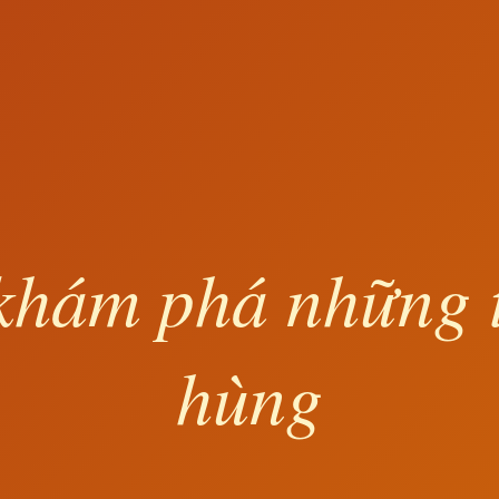
khám phá những 
hùng