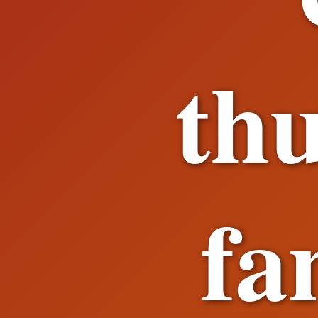
th
fa