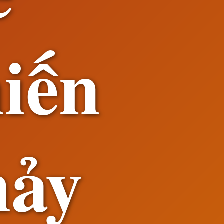
iến
hảy