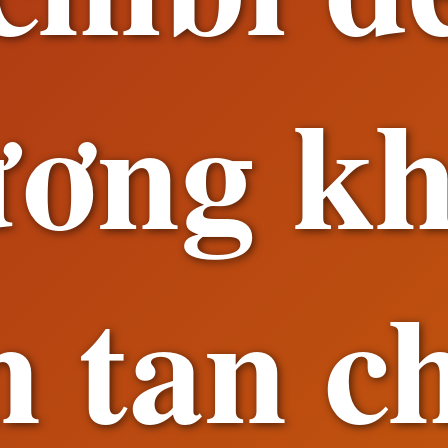
ương kh
n tan c