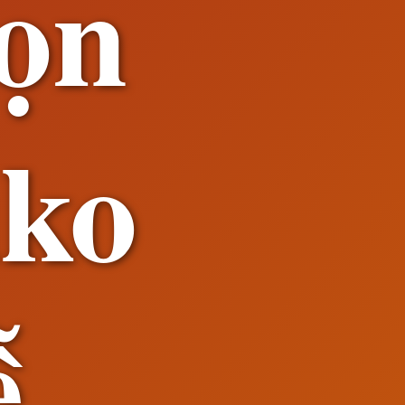
ọn
uko
ễ