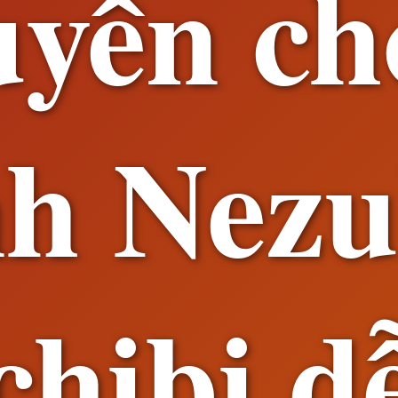
uyển ch
h Nez
chibi d