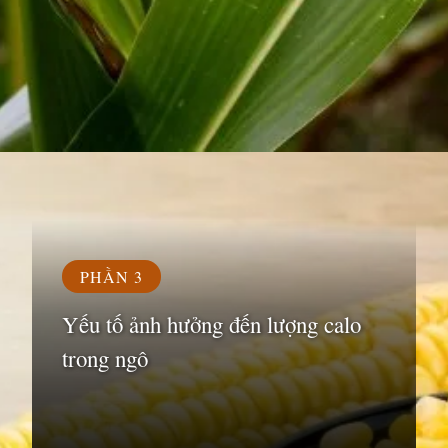
Đang mở
https://susach.edu.vn/ngo-bao-nhieu-calo
PHẦN 3
Yếu tố ảnh hưởng đến lượng calo
trong ngô