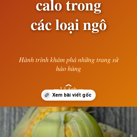
calo trong
các loại ngô
Hành trình khám phá những trang sử
hào hùng
— Lê Anh —
Đang mở
https://susach.edu.vn/ngo-bao-nhieu-calo