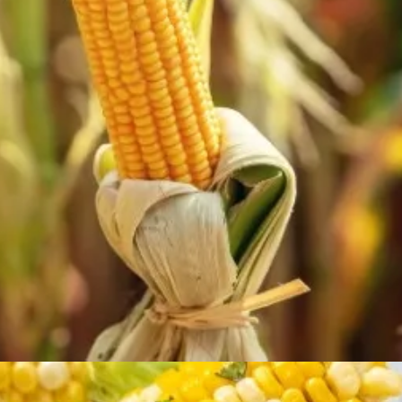
Đang mở
https://susach.edu.vn/ngo-bao-nhieu-calo