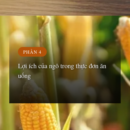
Đang mở
https://susach.edu.vn/ngo-bao-nhieu-calo
PHẦN 4
Lợi ích của ngô trong thực đơn ăn
uống