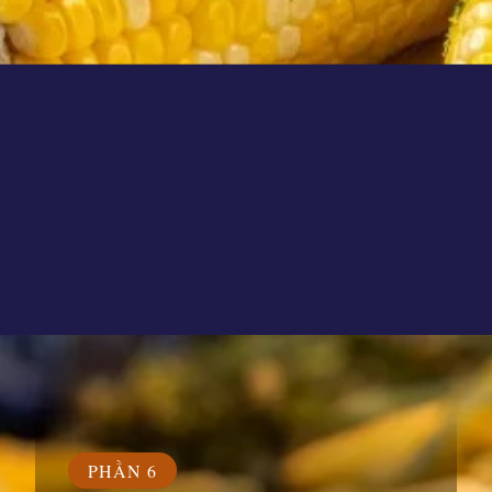
Đang mở
https://susach.edu.vn/ngo-bao-nhieu-calo
PHẦN 6