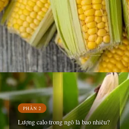
Đang mở
https://susach.edu.vn/ngo-bao-nhieu-calo
PHẦN 2
Lượng calo trong ngô là bao nhiêu?