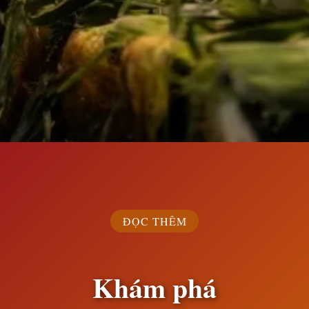
Đang mở
https://susach.edu.vn/ngo-bao-nhieu-calo
ĐỌC THÊM
Khám phá