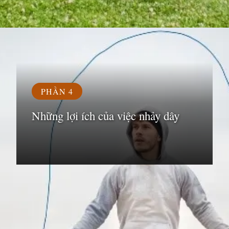
Đang mở
https://susach.edu.vn/nhay-day-1000-cai-giup-giam-bao-nhieu-calo
PHẦN 4
Những lợi ích của việc nhảy dây