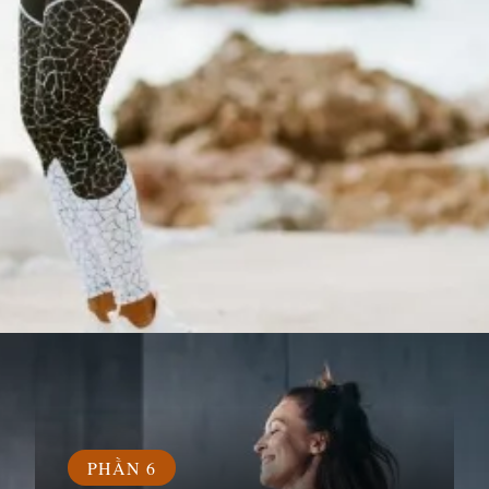
Đang mở
https://susach.edu.vn/nhay-day-1000-cai-giup-giam-bao-nhieu-calo
PHẦN 6