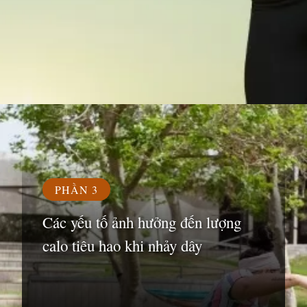
Đang mở
https://susach.edu.vn/nhay-day-1000-cai-giup-giam-bao-nhieu-calo
PHẦN 3
Các yếu tố ảnh hưởng đến lượng
calo tiêu hao khi nhảy dây