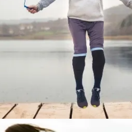
Đang mở
https://susach.edu.vn/nhay-day-1000-cai-giup-giam-bao-nhieu-calo