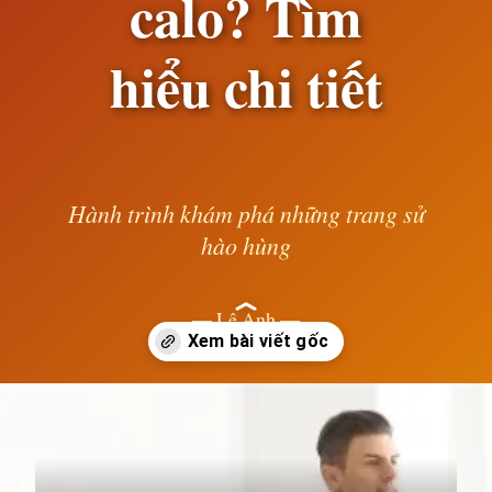
calo? Tìm
hiểu chi tiết
Hành trình khám phá những trang sử
hào hùng
— Lê Anh —
Đang mở
https://susach.edu.vn/nhay-day-1000-cai-giup-giam-bao-nhieu-calo