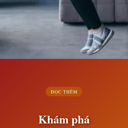
Đang mở
https://susach.edu.vn/nhay-day-1000-cai-giup-giam-bao-nhieu-calo
ĐỌC THÊM
Khám phá