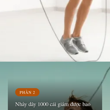
Đang mở
https://susach.edu.vn/nhay-day-1000-cai-giup-giam-bao-nhieu-calo
PHẦN 2
Nhảy dây 1000 cái giảm được bao