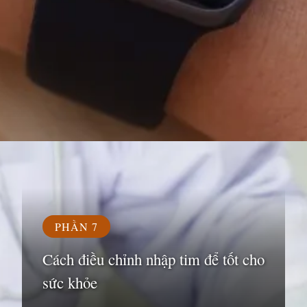
Đang mở
https://susach.edu.vn/nhip-tim-binh-thuong-la-bao-nhieu
PHẦN 7
Cách điều chỉnh nhập tim để tốt cho
sức khỏe