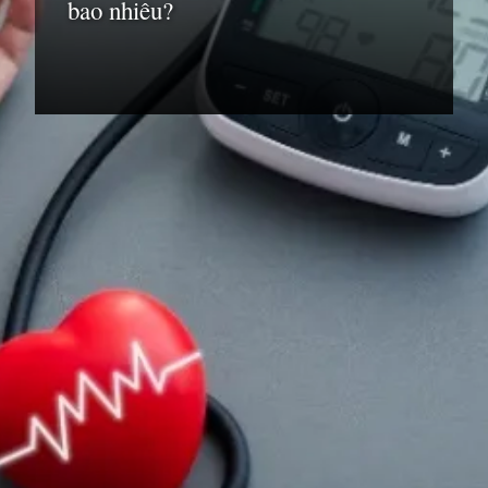
bao nhiêu?