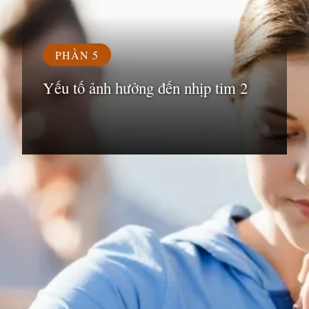
PHẦN 5
Yếu tố ảnh hưởng đến nhịp tim 2