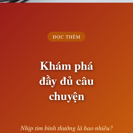
Đang mở
https://susach.edu.vn/nhip-tim-binh-thuong-la-bao-nhieu
ĐỌC THÊM
Khám phá
đầy đủ câu
chuyện
Nhịp tim bình thường là bao nhiêu?