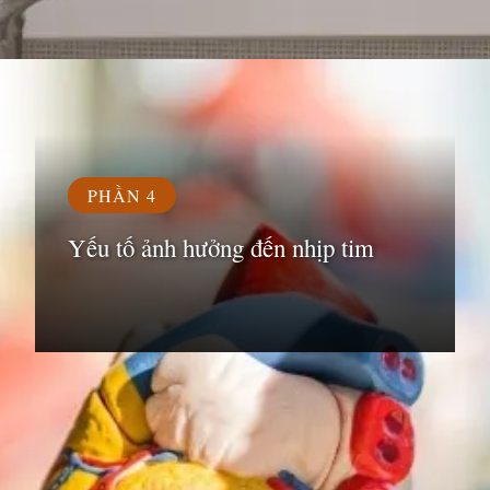
Đang mở
https://susach.edu.vn/nhip-tim-binh-thuong-la-bao-nhieu
PHẦN 4
Yếu tố ảnh hưởng đến nhịp tim