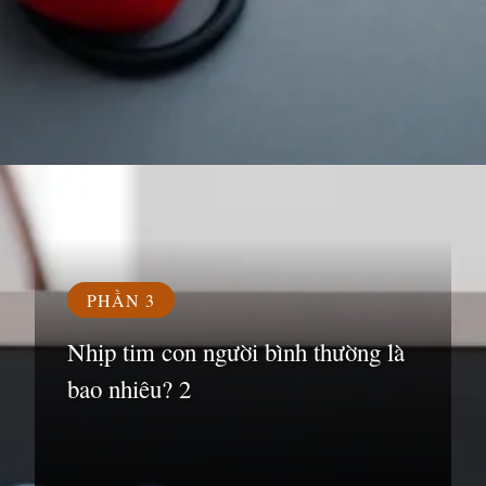
Đang mở
https://susach.edu.vn/nhip-tim-binh-thuong-la-bao-nhieu
PHẦN 3
Nhịp tim con người bình thường là
bao nhiêu? 2