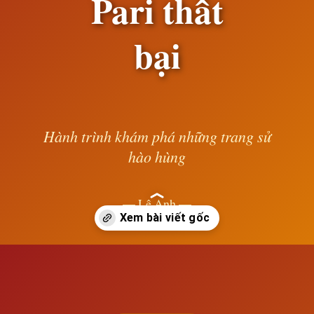
Pari thất
bại
Hành trình khám phá những trang sử
hào hùng
— Lê Anh —
Đang mở
https://susach.edu.vn/phong-trao-cong-nhan-the-gioi-sau-khi-cong-xa-pari-that-bai