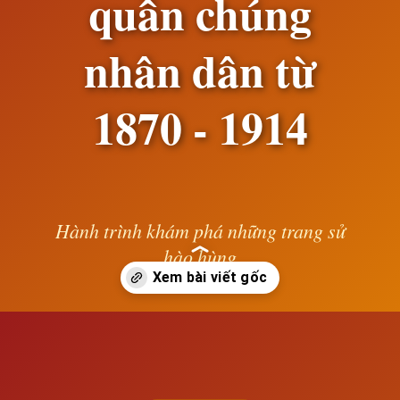
quần chúng
nhân dân từ
1870 - 1914
Hành trình khám phá những trang sử
hào hùng
— Lê Anh —
Đang mở
https://susach.edu.vn/phong-trao-dau-tranh-cua-cong-nhan-va-quan-chung-nhan-dan-tu-1870-1914