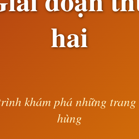
iai đoạn t
hai
rình khám phá những trang
hùng