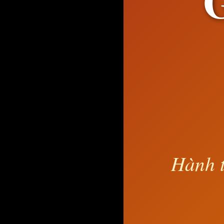
G
Hành t