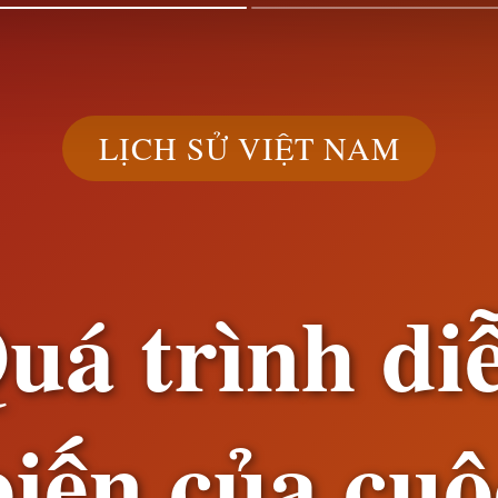
LỊCH SỬ VIỆT NAM
uá trình di
biến của cuộ