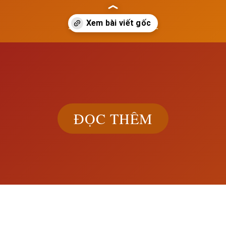
— Lê Anh —
ĐỌC THÊM
Khám phá đầ