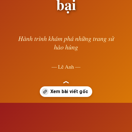
bại
Hành trình khám phá những trang sử
hào hùng
— Lê Anh —
Đang mở
https://susach.edu.vn/quoc-te-i-sau-khi-cong-xa-pari-that-bai