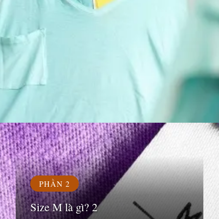
Đang mở
https://susach.edu.vn/size-m-la-bao-nhieu-kg
PHẦN 2
Size M là gì? 2