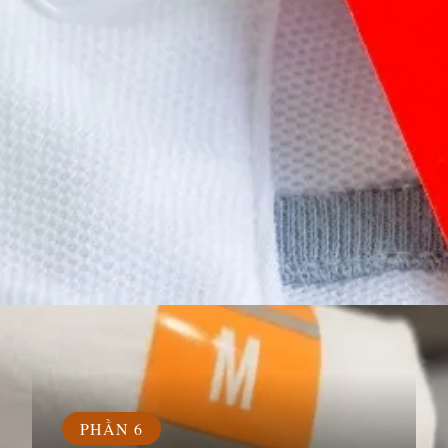
Đang mở
https://susach.edu.vn/size-m-la-bao-nhieu-kg
PHẦN 6