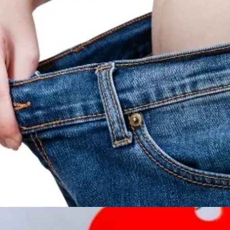
Đang mở
https://susach.edu.vn/size-m-la-bao-nhieu-kg