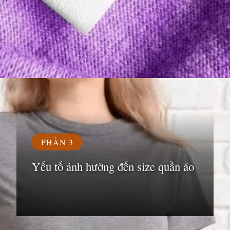
Đang mở
https://susach.edu.vn/size-m-la-bao-nhieu-kg
PHẦN 3
Yếu tố ảnh hưởng đến size quần áo