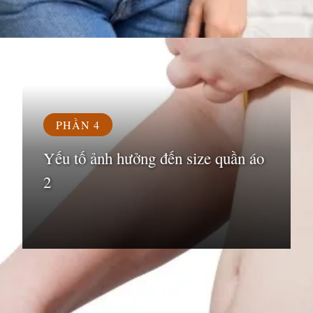
Đang mở
https://susach.edu.vn/size-m-la-bao-nhieu-kg
PHẦN 4
Yếu tố ảnh hưởng đến size quần áo
2