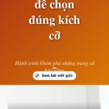
để chọn
đúng kích
cỡ
Hành trình khám phá những trang sử
hào hùng
— Lê Anh —
Đang mở
https://susach.edu.vn/size-m-la-bao-nhieu-kg