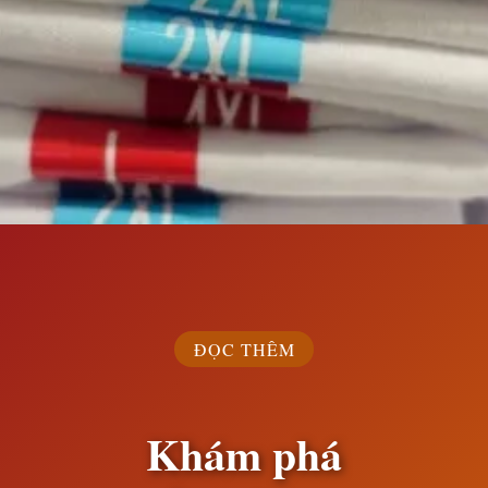
Đang mở
https://susach.edu.vn/size-m-la-bao-nhieu-kg
ĐỌC THÊM
Khám phá