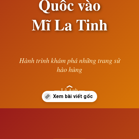
Quốc vào
Mĩ La Tinh
Hành trình khám phá những trang sử
hào hùng
— Lê Anh —
Đang mở
https://susach.edu.vn/su-tang-cuong-xam-nhap-cua-cac-nuoc-de-quoc-vao-mi-la-tinh