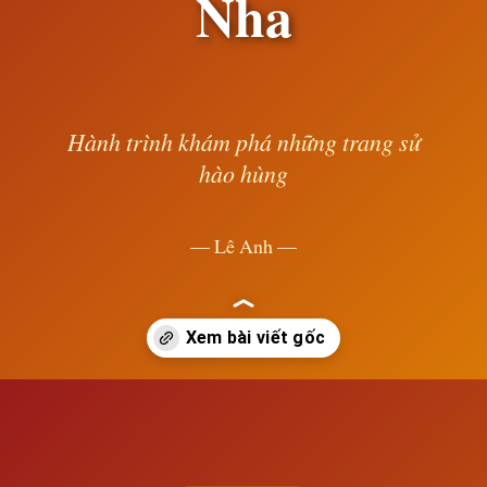
Nha
Hành trình khám phá những trang sử
hào hùng
— Lê Anh —
Đang mở
https://susach.edu.vn/su-thanh-lap-de-quoc-thuc-dan-tay-ban-nha