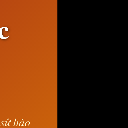
c
 sử hào