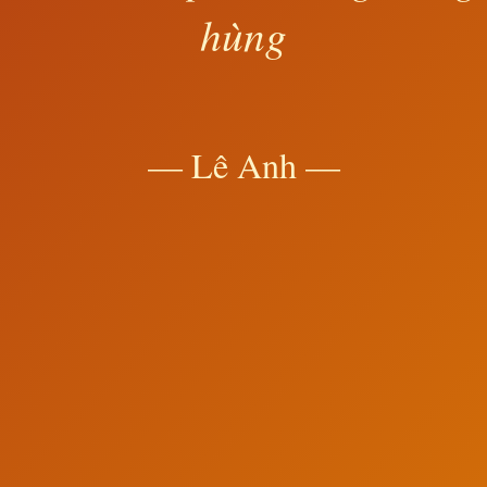
hùng
— Lê Anh —