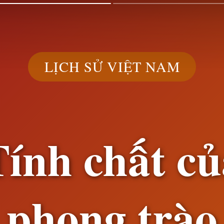
LỊCH SỬ VIỆT NAM
Tính chất củ
phong trào