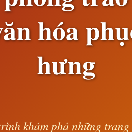
văn hóa phụ
hưng
rình khám phá những trang