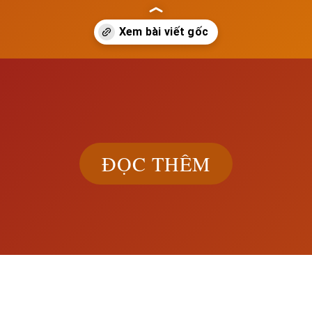
ach.edu.vn/tinh-chat-cua-phong-trao-van-hoa-phuc-hung
ĐỌC THÊM
Khám phá đầ