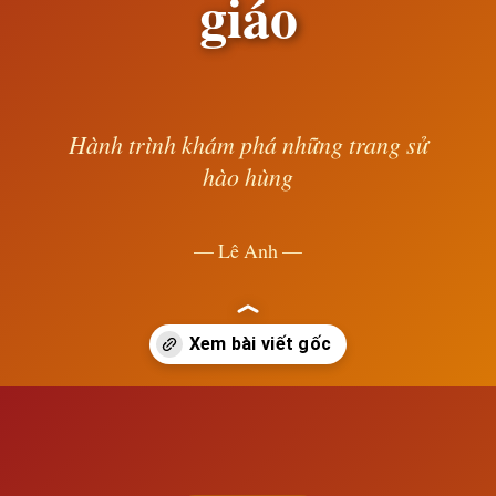
giáo
Hành trình khám phá những trang sử
hào hùng
— Lê Anh —
Đang mở
https://susach.edu.vn/tinh-hinh-thuy-si-truoc-cai-cach-ton-giao