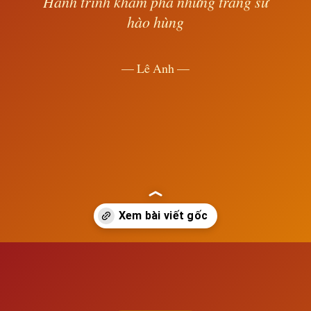
Hành trình khám phá những trang sử
hào hùng
— Lê Anh —
Đang mở
https://susach.edu.vn/trieu-duong-618-907